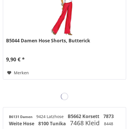
B5044 Damen Hose Shorts, Butterick
9,90 € *
Merken
B5662 Korsett
7873
9424 Latzhose
B6131 Damen
7468 Kleid
Weite Hose
8100 Tunika
8448