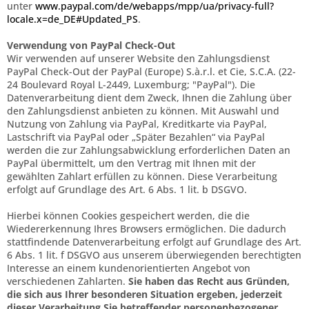
unter
www.paypal.com/de/webapps/mpp/ua/privacy-full?
locale.x=de_DE#Updated_PS
.
Verwendung von PayPal Check-Out
Wir verwenden auf unserer Website den Zahlungsdienst
PayPal Check-Out der PayPal (Europe) S.à.r.l. et Cie, S.C.A. (22-
24 Boulevard Royal L-2449, Luxemburg; "PayPal"). Die
Datenverarbeitung dient dem Zweck, Ihnen die Zahlung über
den Zahlungsdienst anbieten zu können. Mit Auswahl und
Nutzung von Zahlung via PayPal, Kreditkarte via PayPal,
Lastschrift via PayPal oder „Später Bezahlen“ via PayPal
werden die zur Zahlungsabwicklung erforderlichen Daten an
PayPal übermittelt, um den Vertrag mit Ihnen mit der
gewählten Zahlart erfüllen zu können. Diese Verarbeitung
erfolgt auf Grundlage des Art. 6 Abs. 1 lit. b DSGVO.
Hierbei können Cookies gespeichert werden, die die
Wiedererkennung Ihres Browsers ermöglichen. Die dadurch
stattfindende Datenverarbeitung erfolgt auf Grundlage des Art.
6 Abs. 1 lit. f DSGVO aus unserem überwiegenden berechtigten
Interesse an einem kundenorientierten Angebot von
verschiedenen Zahlarten.
Sie haben das Recht aus Gründen,
die sich aus Ihrer besonderen Situation ergeben, jederzeit
dieser Verarbeitung Sie betreffender personenbezogener