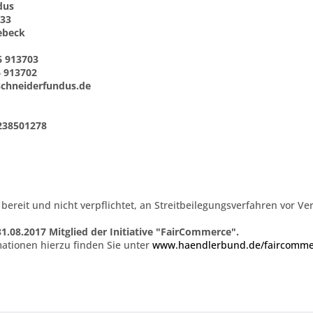
dus
 33
ebeck
6 913703
6 913702
chneiderfundus.de
E238501278
 bereit und nicht verpflichtet, an Streitbeilegungsverfahren vor 
31.08.2017
Mitglied der Initiative "FairCommerce".
ationen hierzu finden Sie unter
www.haendlerbund.de/faircomme