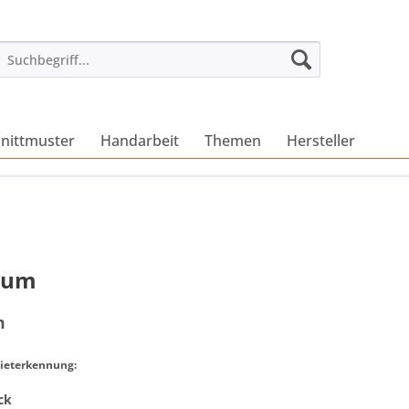
nittmuster
Handarbeit
Themen
Hersteller
sum
m
bieterkennung:
ck