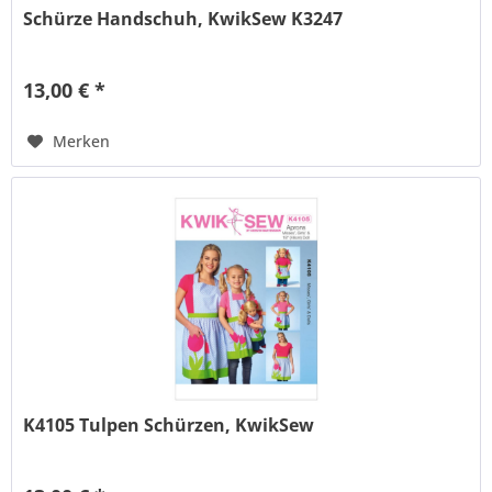
Schürze Handschuh, KwikSew K3247
13,00 € *
Merken
K4105 Tulpen Schürzen, KwikSew