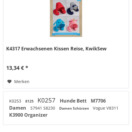
K4317 Erwachsenen Kissen Reise, KwikSew
13,34 € *
Merken
K0257
Hunde Bett
M7706
K0253
8125
Damen
S7941 S8230
Vogue V8311
Damen Schürzen
K3900 Organizer