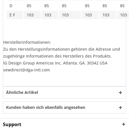
D
85
85
85
85
85
85
E F
103
103
103
103
103
103
Herstellerinformationen:
Zu den Herstellungsinformationen gehören die Adresse und
zugehörige Informationen des Herstellers des Produkts.
IG Design Group Americas Inc. Atlanta. GA. 30342 USA
sewdirect@dga-intl.com
Ähnliche Artikel
Kunden haben sich ebenfalls angesehen
Support