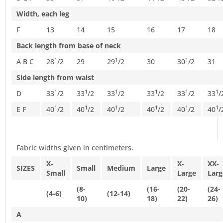
Width, each leg
F
13
14
15
16
17
18
Back length from base of neck
1
1
1
A B C
28
/
2
29
29
/
2
30
30
/
2
31
Side length from waist
1
1
1
1
1
1
D
33
/
2
33
/
2
33
/
2
33
/
2
33
/
2
33
/
1
1
1
1
1
1
E F
40
/
2
40
/
2
40
/
2
40
/
2
40
/
2
40
/
Fabric widths given in centimeters.
X-
X-
XX-
SIZES
Small
Medium
Large
Small
Large
Larg
(8-
(16-
(20-
(24-
(4-6)
(12-14)
10)
18)
22)
26)
A