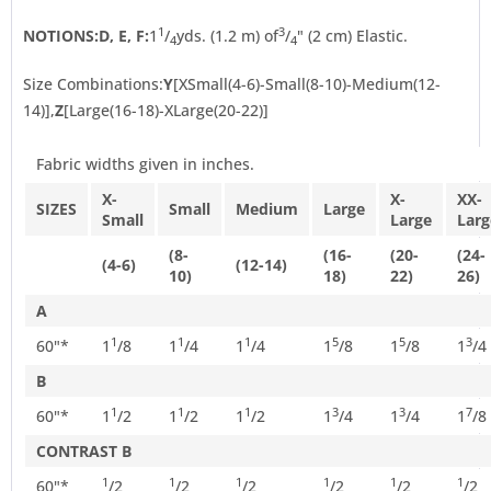
1
3
NOTIONS:
D, E, F:
1
/
yds. (1.2 m) of
/
" (2 cm) Elastic.
4
4
Size Combinations:
Y
[XSmall(4-6)-Small(8-10)-Medium(12-
14)],
Z
[Large(16-18)-XLarge(20-22)]
Fabric widths given in inches.
X-
X-
XX-
SIZES
Small
Medium
Large
Small
Large
Larg
(8-
(16-
(20-
(24-
(4-6)
(12-14)
10)
18)
22)
26)
A
1
1
1
5
5
3
60"*
1
/
8
1
/
4
1
/
4
1
/
8
1
/
8
1
/
4
B
1
1
1
3
3
7
60"*
1
/
2
1
/
2
1
/
2
1
/
4
1
/
4
1
/
8
CONTRAST B
1
1
1
1
1
1
60"*
/
2
/
2
/
2
/
2
/
2
/
2