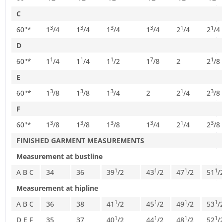
C
3
3
3
3
1
1
60"*
1
/
4
1
/
4
1
/
4
1
/
4
2
/
4
2
/
4
D
1
1
1
7
1
60"*
1
/
4
1
/
4
1
/
2
1
/
8
2
2
/
8
E
3
3
3
1
3
60"*
1
/
8
1
/
8
1
/
4
2
2
/
4
2
/
8
F
3
3
3
3
1
3
60"*
1
/
8
1
/
8
1
/
8
1
/
4
2
/
4
2
/
8
FINISHED GARMENT MEASUREMENTS
Measurement at bustline
1
1
1
1
A B C
34
36
39
/
2
43
/
2
47
/
2
51
/
Measurement at hipline
1
1
1
1
A B C
36
38
41
/
2
45
/
2
49
/
2
53
/
1
1
1
1
D E F
35
37
40
/
2
44
/
2
48
/
2
52
/