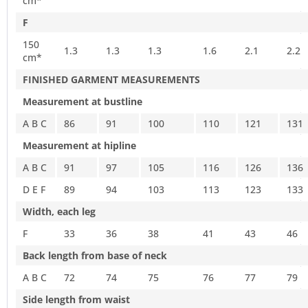
cm*
F
150
1.3
1.3
1.3
1.6
2.1
2.2
cm*
FINISHED GARMENT MEASUREMENTS
Measurement at bustline
A B C
86
91
100
110
121
131
Measurement at hipline
A B C
91
97
105
116
126
136
D E F
89
94
103
113
123
133
Width, each leg
F
33
36
38
41
43
46
Back length from base of neck
A B C
72
74
75
76
77
79
Side length from waist