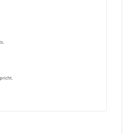
s.
pricht.