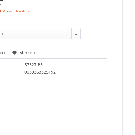
*
l. Versandkosten
hen
Merken
S7327.P5
0039363325192