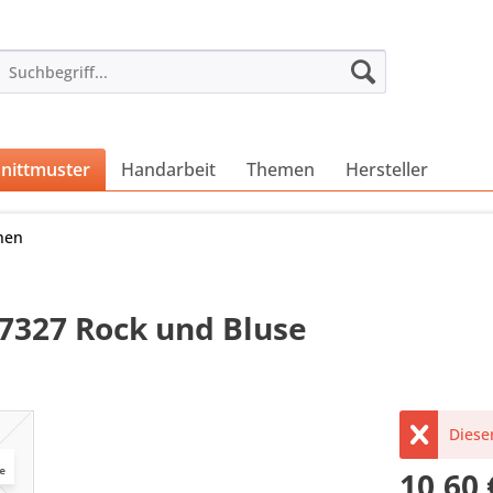
nittmuster
Handarbeit
Themen
Hersteller
nen
 7327 Rock und Bluse
Dieser
10,60 