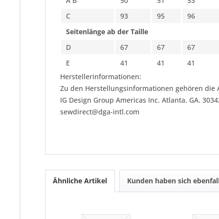
A B
50
51
53
C
93
95
96
Seitenlänge ab der Taille
D
67
67
67
E
41
41
41
Herstellerinformationen:
Zu den Herstellungsinformationen gehören die 
IG Design Group Americas Inc. Atlanta. GA. 303
sewdirect@dga-intl.com
Ähnliche Artikel
Kunden haben sich ebenfal