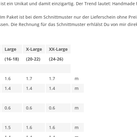
 ist ein Unikat und damit einzigartig. Der Trend lautet:
Handmade f
 Im Paket ist bei dem Schnittmuster nur der Lieferschein ohne Pr
sen. Die Rechnung für das Schnittmuster erhlälst Du von mir dire
Large
X-Large
XX-Large
(16-18)
(20-22)
(24-26)
1.6
1.7
1.7
m
1.4
1.4
1.4
m
0.6
0.6
0.6
m
1.5
1.6
1.6
m