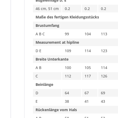
Bügeleinlage D, E
46 cm, 51 cm
0.2
0.2
0.2
Maße des fertigen Kleidungsstücks
Brustumfang
A B C
99
104
113
Measurement at hipline
D E
109
114
123
Breite Unterkante
A B
100
105
114
C
112
117
126
Beinlänge
D
64
67
69
E
38
41
43
Rückenlänge vom Hals