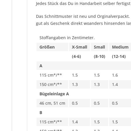
Jedes Stück das Du in Handarbeit selber fertigst
Das Schnittmuster ist neu und Orginalverpackt.
gut als Geschenk direkt woanders hinsenden las
Stoffangaben in Zentimeter.
Größen
X-Small
Small
Medium
(4-6)
(8-10)
(12-14)
A
115 cm*/**
1.5
1.5
1.6
150 cm*/**
1.3
1.3
1.4
Bügeleinlage A
46 cm, 51 cm
0.5
0.5
0.5
B
115 cm*/**
1.4
1.5
1.5