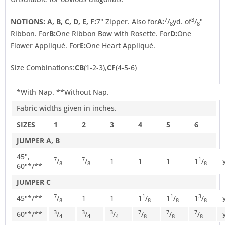
7
3
NOTIONS:
A, B, C, D, E, F:
7" Zipper. Also for
A:
/
yd. of
/
"
8
8
Ribbon. For
B:
One Ribbon Bow with Rosette. For
D:
One
Flower Appliqué. For
E:
One Heart Appliqué.
Size Combinations:
CB
(1-2-3),
CF
(4-5-6)
*With Nap. **Without Nap.
Fabric widths given in inches.
SIZES
1
2
3
4
5
6
JUMPER A, B
45",
7
7
1
/
/
1
1
1
1
/
8
8
8
60"*/**
JUMPER C
7
1
1
3
45"*/**
/
1
1
1
/
1
/
1
/
8
8
8
8
3
3
3
7
7
7
60"*/**
/
/
/
/
/
/
4
4
4
8
8
8