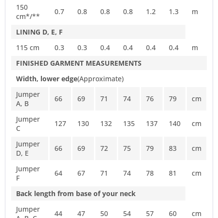
150
0.7
0.8
0.8
0.8
1.2
1.3
m
cm*/**
LINING D, E, F
115 cm
0.3
0.3
0.4
0.4
0.4
0.4
m
FINISHED GARMENT MEASUREMENTS
Width, lower edge
(Approximate)
Jumper
66
69
71
74
76
79
cm
A, B
Jumper
127
130
132
135
137
140
cm
C
Jumper
66
69
72
75
79
83
cm
D, E
Jumper
64
67
71
74
78
81
cm
F
Back length from base of your neck
Jumper
44
47
50
54
57
60
cm