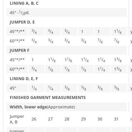
LINING A, B, C
1
45" -
/
yd.
2
JUMPER D, E
3
3
3
1
45"*/**
/
/
/
1
1
1
/
4
4
4
8
3
3
3
3
7
7
60"*/**
/
/
/
/
/
/
4
4
4
4
8
8
JUMPER F
1
1
1
1
3
45"*/**
1
1
/
1
/
1
/
1
/
1
/
8
8
4
4
8
3
7
7
7
1
3
60"*/**
/
/
/
/
1
/
1
/
4
8
8
8
4
8
LINING D, E, F
1
1
3
3
3
3
45"
/
/
/
/
/
/
4
4
8
8
8
8
FINISHED GARMENT MEASUREMENTS
Width, lower edge
(Approximate)
Jumper
26
27
28
29
30
31
A, B
Jumper