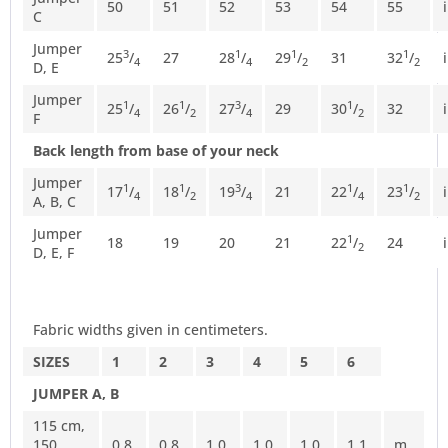
50
51
52
53
54
55
C
Jumper
3
1
1
1
25
/
27
28
/
29
/
31
32
/
4
4
2
2
D, E
Jumper
1
1
3
1
25
/
26
/
27
/
29
30
/
32
4
2
4
2
F
Back length from base of your neck
Jumper
1
1
3
1
1
17
/
18
/
19
/
21
22
/
23
/
4
2
4
4
2
A, B, C
Jumper
1
18
19
20
21
22
/
24
2
D, E, F
Fabric widths given in centimeters.
SIZES
1
2
3
4
5
6
JUMPER A, B
115 cm,
150
0.8
0.8
1.0
1.0
1.0
1.1
m