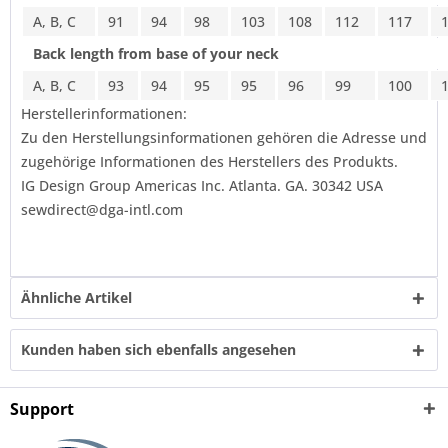
A, B, C
91
94
98
103
108
112
117
Back length from base of your neck
A, B, C
93
94
95
95
96
99
100
Herstellerinformationen:
Zu den Herstellungsinformationen gehören die Adresse und
zugehörige Informationen des Herstellers des Produkts.
IG Design Group Americas Inc. Atlanta. GA. 30342 USA
sewdirect@dga-intl.com
Ähnliche Artikel
Kunden haben sich ebenfalls angesehen
Support