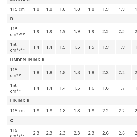
115 cm
1.8
1.8
1.8
1.8
1.8
1.9
1.9
1
B
115
1.9
1.9
1.9
1.9
1.9
2.3
2.3
2
cm*/**
150
1.4
1.4
1.5
1.5
1.5
1.9
1.9
1
cm*/**
UNDERLINING B
115
1.8
1.8
1.8
1.8
1.8
2.2
2.2
2
cm**
150
1.4
1.4
1.4
1.5
1.6
1.6
1.7
1
cm**
LINING B
115 cm
1.8
1.8
1.8
1.8
1.8
2.2
2.2
2
C
115
2.3
2.3
2.3
2.3
2.3
2.6
2.6
2
cm*/**