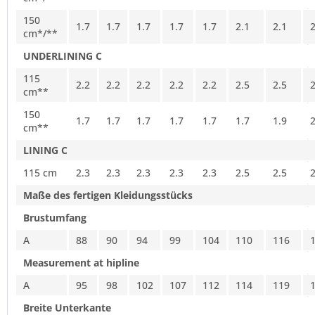
150
1.7
1.7
1.7
1.7
1.7
2.1
2.1
2
cm*/**
UNDERLINING C
115
2.2
2.2
2.2
2.2
2.2
2.5
2.5
2
cm**
150
1.7
1.7
1.7
1.7
1.7
1.7
1.9
2
cm**
LINING C
115 cm
2.3
2.3
2.3
2.3
2.3
2.5
2.5
2
Maße des fertigen Kleidungsstücks
Brustumfang
A
88
90
94
99
104
110
116
Measurement at hipline
A
95
98
102
107
112
114
119
Breite Unterkante