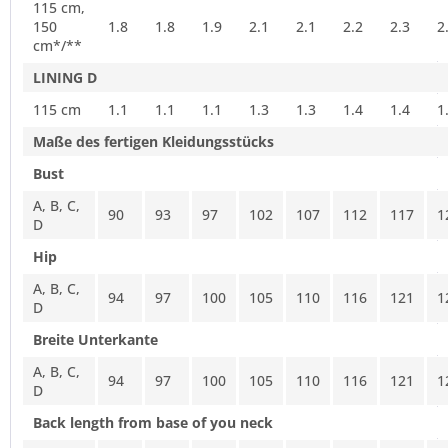
115 cm,
150
1.8
1.8
1.9
2.1
2.1
2.2
2.3
2
cm*/**
LINING D
115 cm
1.1
1.1
1.1
1.3
1.3
1.4
1.4
1
Maße des fertigen Kleidungsstücks
Bust
A, B, C,
90
93
97
102
107
112
117
1
D
Hip
A, B, C,
94
97
100
105
110
116
121
1
D
Breite Unterkante
A, B, C,
94
97
100
105
110
116
121
1
D
Back length from base of you neck