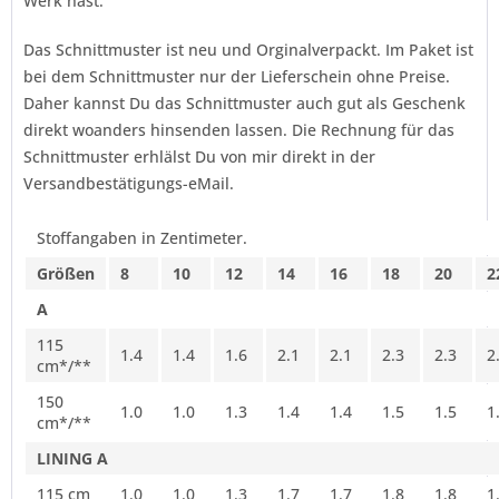
Werk hast.
Das Schnittmuster ist neu und Orginalverpackt. Im Paket ist
bei dem Schnittmuster nur der Lieferschein ohne Preise.
Daher kannst Du das Schnittmuster auch gut als Geschenk
direkt woanders hinsenden lassen. Die Rechnung für das
Schnittmuster erhlälst Du von mir direkt in der
Versandbestätigungs-eMail.
Stoffangaben in Zentimeter.
Größen
8
10
12
14
16
18
20
2
A
115
1.4
1.4
1.6
2.1
2.1
2.3
2.3
2
cm*/**
150
1.0
1.0
1.3
1.4
1.4
1.5
1.5
1
cm*/**
LINING A
115 cm
1.0
1.0
1.3
1.7
1.7
1.8
1.8
1