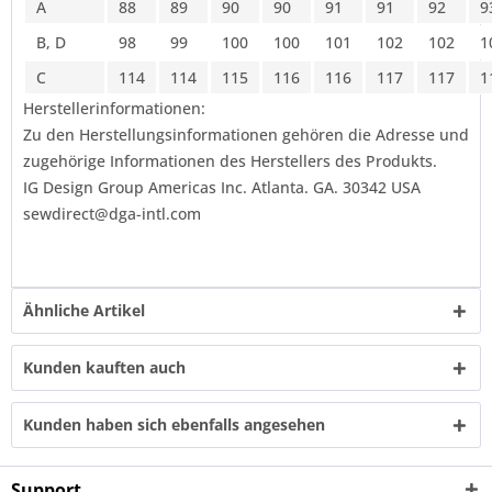
A
88
89
90
90
91
91
92
9
B, D
98
99
100
100
101
102
102
1
C
114
114
115
116
116
117
117
1
Herstellerinformationen:
Zu den Herstellungsinformationen gehören die Adresse und
zugehörige Informationen des Herstellers des Produkts.
IG Design Group Americas Inc. Atlanta. GA. 30342 USA
sewdirect@dga-intl.com
Ähnliche Artikel
Kunden kauften auch
Kunden haben sich ebenfalls angesehen
Support