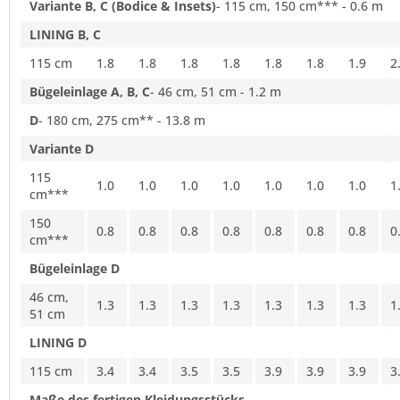
Variante B, C (Bodice & Insets)
- 115 cm, 150 cm*** - 0.6 m
LINING B, C
115 cm
1.8
1.8
1.8
1.8
1.8
1.8
1.9
2
Bügeleinlage A, B, C
- 46 cm, 51 cm - 1.2 m
D
- 180 cm, 275 cm** - 13.8 m
Variante D
115
1.0
1.0
1.0
1.0
1.0
1.0
1.0
1
cm***
150
0.8
0.8
0.8
0.8
0.8
0.8
0.8
0
cm***
Bügeleinlage D
46 cm,
1.3
1.3
1.3
1.3
1.3
1.3
1.3
1
51 cm
LINING D
115 cm
3.4
3.4
3.5
3.5
3.9
3.9
3.9
3
Maße des fertigen Kleidungsstücks