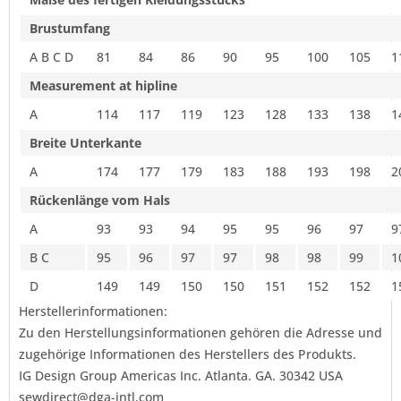
Brustumfang
A B C D
81
84
86
90
95
100
105
1
Measurement at hipline
A
114
117
119
123
128
133
138
1
Breite Unterkante
A
174
177
179
183
188
193
198
2
Rückenlänge vom Hals
A
93
93
94
95
95
96
97
9
B C
95
96
97
97
98
98
99
1
D
149
149
150
150
151
152
152
1
Herstellerinformationen:
Zu den Herstellungsinformationen gehören die Adresse und
zugehörige Informationen des Herstellers des Produkts.
IG Design Group Americas Inc. Atlanta. GA. 30342 USA
sewdirect@dga-intl.com