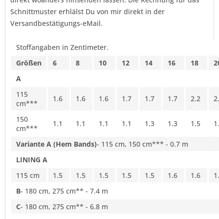
Schnittmuster erhlälst Du von mir direkt in der
Versandbestätigungs-eMail.
Stoffangaben in Zentimeter.
Größen
6
8
10
12
14
16
18
2
A
115
1.6
1.6
1.6
1.7
1.7
1.7
2.2
2
cm***
150
1.1
1.1
1.1
1.1
1.3
1.3
1.5
1
cm***
Variante A (Hem Bands)
- 115 cm, 150 cm*** - 0.7 m
LINING A
115 cm
1.5
1.5
1.5
1.5
1.5
1.6
1.6
1
B
- 180 cm, 275 cm** - 7.4 m
C
- 180 cm, 275 cm** - 6.8 m