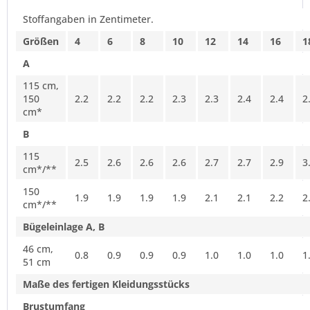
Stoffangaben in Zentimeter.
Größen
4
6
8
10
12
14
16
1
A
115 cm,
150
2.2
2.2
2.2
2.3
2.3
2.4
2.4
2
cm*
B
115
2.5
2.6
2.6
2.6
2.7
2.7
2.9
3
cm*/**
150
1.9
1.9
1.9
1.9
2.1
2.1
2.2
2
cm*/**
Bügeleinlage A, B
46 cm,
0.8
0.9
0.9
0.9
1.0
1.0
1.0
1
51 cm
Maße des fertigen Kleidungsstücks
Brustumfang