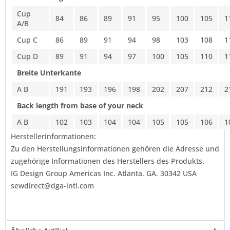
Cup
84
86
89
91
95
100
105
1
A/B
Cup C
86
89
91
94
98
103
108
1
Cup D
89
91
94
97
100
105
110
1
Breite Unterkante
A B
191
193
196
198
202
207
212
2
Back length from base of your neck
A B
102
103
104
104
105
105
106
1
Herstellerinformationen:
Zu den Herstellungsinformationen gehören die Adresse und
zugehörige Informationen des Herstellers des Produkts.
IG Design Group Americas Inc. Atlanta. GA. 30342 USA
sewdirect@dga-intl.com