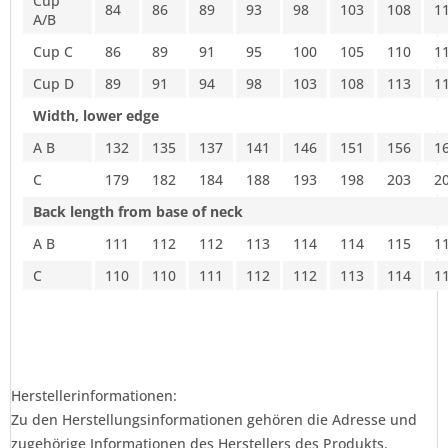
Cup
84
86
89
93
98
103
108
1
A/B
Cup C
86
89
91
95
100
105
110
1
Cup D
89
91
94
98
103
108
113
1
Width, lower edge
A B
132
135
137
141
146
151
156
1
C
179
182
184
188
193
198
203
2
Back length from base of neck
A B
111
112
112
113
114
114
115
1
C
110
110
111
112
112
113
114
1
Herstellerinformationen:
Zu den Herstellungsinformationen gehören die Adresse und
zugehörige Informationen des Herstellers des Produkts.