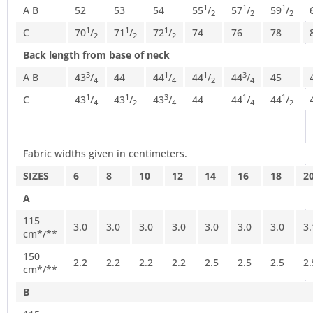
1
1
1
A B
52
53
54
55
/
57
/
59
/
2
2
2
1
1
1
C
70
/
71
/
72
/
74
76
78
2
2
2
Back length from base of neck
3
1
1
3
A B
43
/
44
44
/
44
/
44
/
45
4
4
2
4
1
1
3
1
1
C
43
/
43
/
43
/
44
44
/
44
/
4
2
4
4
2
Fabric widths given in centimeters.
SIZES
6
8
10
12
14
16
18
2
A
115
3.0
3.0
3.0
3.0
3.0
3.0
3.0
3.
cm*/**
150
2.2
2.2
2.2
2.2
2.5
2.5
2.5
2.
cm*/**
B