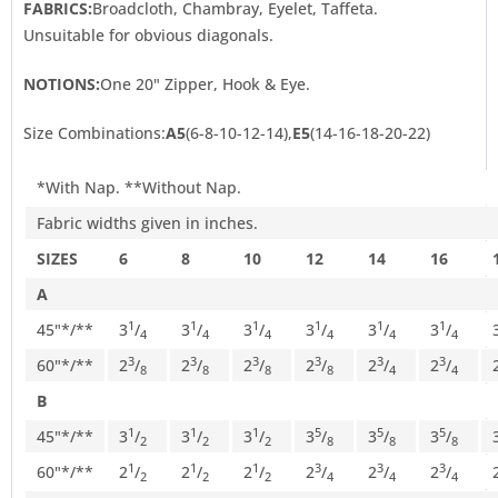
FABRICS:
Broadcloth, Chambray, Eyelet, Taffeta.
Unsuitable for obvious diagonals.
NOTIONS:
One 20" Zipper, Hook & Eye.
Size Combinations:
A5
(6-8-10-12-14),
E5
(14-16-18-20-22)
*With Nap. **Without Nap.
Fabric widths given in inches.
SIZES
6
8
10
12
14
16
A
1
1
1
1
1
1
45"*/**
3
/
3
/
3
/
3
/
3
/
3
/
4
4
4
4
4
4
3
3
3
3
3
3
60"*/**
2
/
2
/
2
/
2
/
2
/
2
/
8
8
8
8
4
4
B
1
1
1
5
5
5
45"*/**
3
/
3
/
3
/
3
/
3
/
3
/
2
2
2
8
8
8
1
1
1
3
3
3
60"*/**
2
/
2
/
2
/
2
/
2
/
2
/
2
2
2
4
4
4