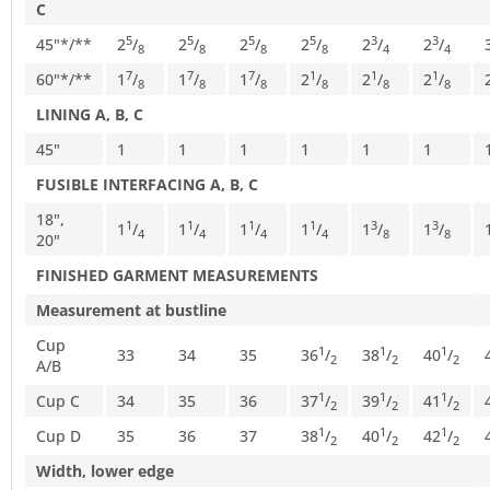
C
5
5
5
5
3
3
45"*/**
2
/
2
/
2
/
2
/
2
/
2
/
8
8
8
8
4
4
7
7
7
1
1
1
60"*/**
1
/
1
/
1
/
2
/
2
/
2
/
8
8
8
8
8
8
LINING A, B, C
45"
1
1
1
1
1
1
FUSIBLE INTERFACING A, B, C
18",
1
1
1
1
3
3
1
/
1
/
1
/
1
/
1
/
1
/
4
4
4
4
8
8
20"
FINISHED GARMENT MEASUREMENTS
Measurement at bustline
Cup
1
1
1
33
34
35
36
/
38
/
40
/
2
2
2
A/B
1
1
1
Cup C
34
35
36
37
/
39
/
41
/
2
2
2
1
1
1
Cup D
35
36
37
38
/
40
/
42
/
2
2
2
Width, lower edge