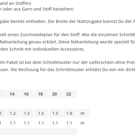
and an Stoffen)
rn oder aus Garn und Stoff bestehen)
gabe bereits enthalten. Die Breite der Nahtzugabe kannst Du der
ält einen Zuschneideplan für den Stoff. Wie die einzelnen Schnitt
ähanleitung genau erklärt. Diese Nähanleitung wurde speziell für
 den Schnitt mit individuellen Accessoires.
 Im Paket ist bei dem Schnittmuster nur der Lieferschein ohne Pr
sen. Die Rechnung für das Schnittmuster erhlälst Du von mir dire
2
14
16
18
20
22
2
1.2
1.5
1.5
1.5
1.8
m
1
1.1
1.1
1.1
1.1
1.1
m