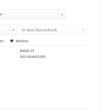
In den
Warenkorb
hen
Merken
B4685.FF
0031664403289