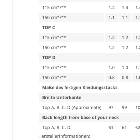
115 cm*/**
1.4
1.4
1.
150 cm*/**
1.1
1.1
1.
TOP C
115 cm*/**
1.2
1.2
1.
150 cm*/**
1.2
1.2
1.
TOP D
115 cm*/**
1.0
1.0
1.
150 cm*/**
0.8
0.8
1.
Maße des fertigen Kleidungsstücks
Breite Unterkante
Top A, B, C, D (Approximate)
97
99
1
Back length from base of your neck
Top A, B, C, D
61
61
6
Herstellerinformationen: