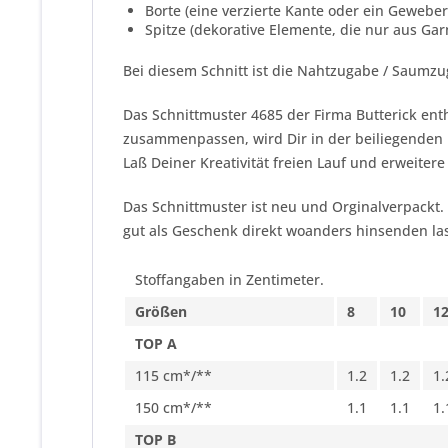
Borte (eine verzierte Kante oder ein Geweber
Spitze (dekorative Elemente, die nur aus Ga
Bei diesem Schnitt ist die Nahtzugabe / Saumzu
Das Schnittmuster 4685 der Firma
Butterick
enth
zusammenpassen, wird Dir in der beiliegenden N
Laß Deiner Kreativität freien Lauf und erweitere
Das Schnittmuster ist neu und Orginalverpackt.
gut als Geschenk direkt woanders hinsenden las
Stoffangaben in Zentimeter.
Größen
8
10
1
TOP A
115 cm*/**
1.2
1.2
1.
150 cm*/**
1.1
1.1
1.
TOP B