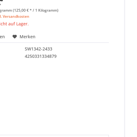
*
ogramm (125,00 € * / 1 Kilogramm)
l. Versandkosten
icht auf Lager.
hen
Merken
SW1342-2433
4250331334879