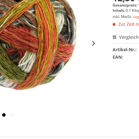
Gesamtpreis:
Inhalt:
0.1 Kil
inkl. MwSt.
zzg
Zur Zeit n
Vergleic
Artikel-Nr.:
EAN: