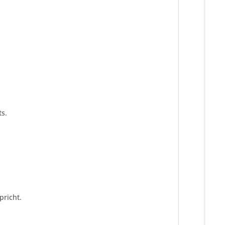
s.
pricht.