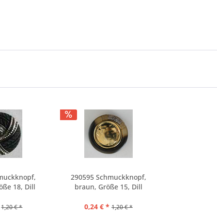
muckknopf,
290595 Schmuckknopf,
ße 18, Dill
braun, Größe 15, Dill
0,24 € *
1,20 € *
1,20 € *