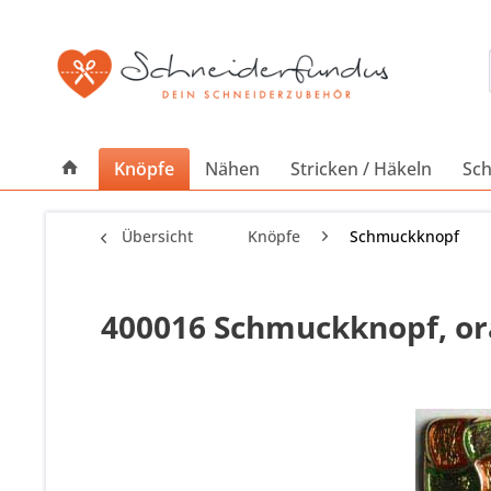
Knöpfe
Nähen
Stricken / Häkeln
Sch
Übersicht
Knöpfe
Schmuckknopf
400016 Schmuckknopf, ora