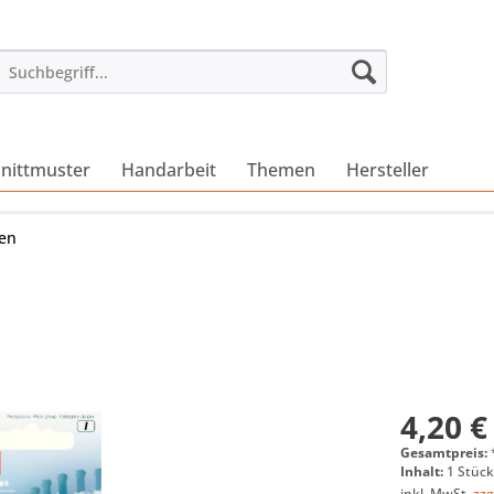
nittmuster
Handarbeit
Themen
Hersteller
fen
4,20 €
Gesamtpreis:
Inhalt:
1 Stüc
inkl. MwSt.
zzg