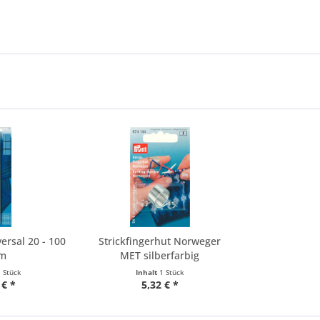
ersal 20 - 100
Strickfingerhut Norweger
m
MET silberfarbig
1 Stück
Inhalt
1 Stück
 € *
5,32 € *