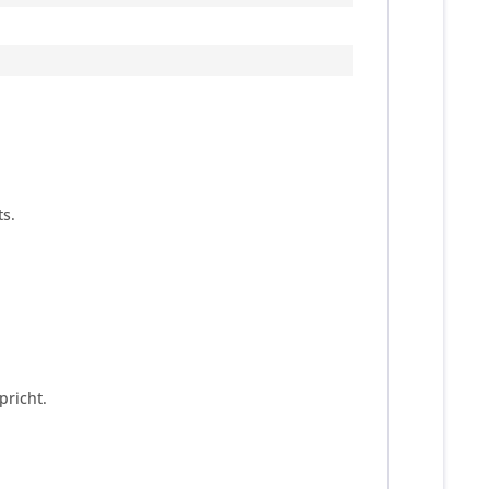
s.
pricht.