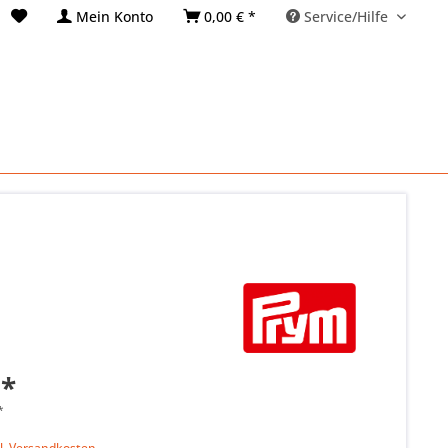
Mein Konto
0,00 € *
Service/Hilfe
 *
*
k
l. Versandkosten