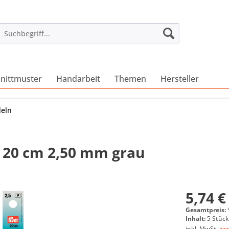
nittmuster
Handarbeit
Themen
Hersteller
deln
 20 cm 2,50 mm grau
5,74 €
Gesamtpreis:
Inhalt:
5 Stück
inkl. MwSt.
zzg