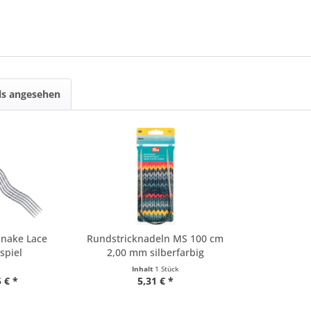
ls angesehen
Snake Lace
Rundstricknadeln MS 100 cm
spiel
2,00 mm silberfarbig
icknadeln
Inhalt
1 Stück
 € *
5,31 € *