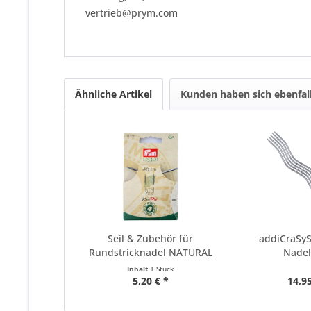
vertrieb@prym.com
Ähnliche Artikel
Kunden haben sich ebenfal
Seil & Zubehör für
addiCraSy
Rundstricknadel NATURAL
Nadel
40 cm
Sockenstr
Inhalt
1 Stück
5,20 € *
14,95