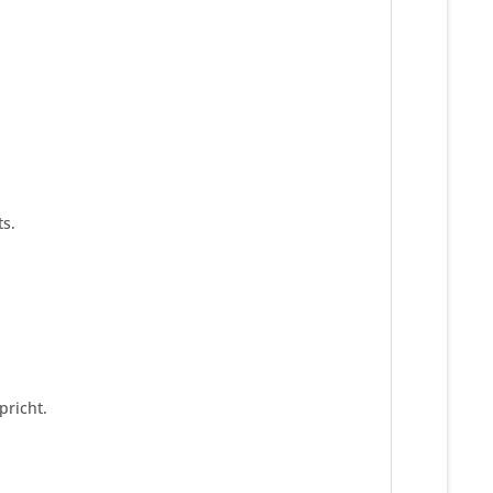
s.
pricht.