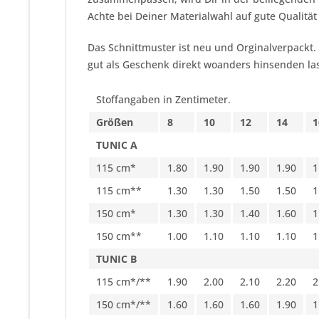
Achte bei Deiner Materialwahl auf gute Qualitä
Das Schnittmuster ist neu und Orginalverpackt.
gut als Geschenk direkt woanders hinsenden las
Stoffangaben in Zentimeter.
Größen
8
10
12
14
1
TUNIC A
115 cm*
1.80
1.90
1.90
1.90
1
115 cm**
1.30
1.30
1.50
1.50
1
150 cm*
1.30
1.30
1.40
1.60
1
150 cm**
1.00
1.10
1.10
1.10
1
TUNIC B
115 cm*/**
1.90
2.00
2.10
2.20
2
150 cm*/**
1.60
1.60
1.60
1.90
1