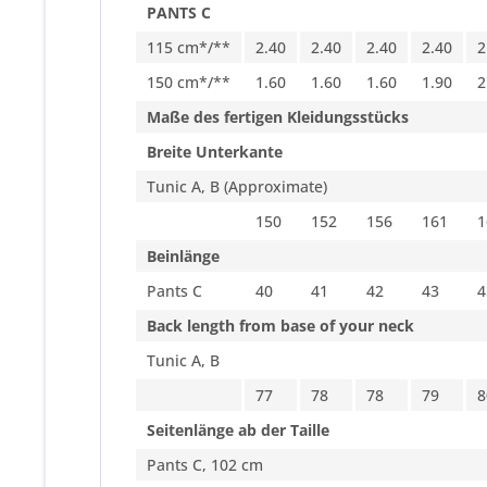
PANTS C
115 cm*/**
2.40
2.40
2.40
2.40
2
150 cm*/**
1.60
1.60
1.60
1.90
2
Maße des fertigen Kleidungsstücks
Breite Unterkante
Tunic A, B (Approximate)
150
152
156
161
1
Beinlänge
Pants C
40
41
42
43
4
Back length from base of your neck
Tunic A, B
77
78
78
79
8
Seitenlänge ab der Taille
Pants C, 102 cm