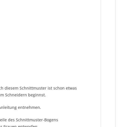
h diesem Schnittmuster ist schon etwas
dem Schneidern beginnst.
 Anleitung entnehmen.
teile des Schnittmuster-Bogens
ür Frauen entworfen.