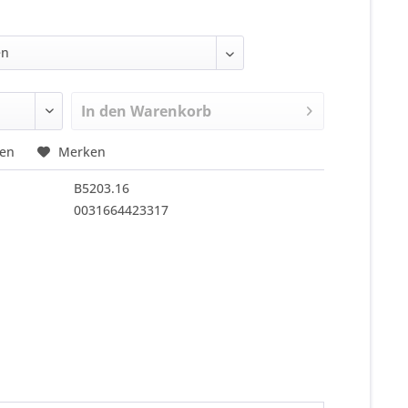
In den
Warenkorb
hen
Merken
B5203.16
0031664423317