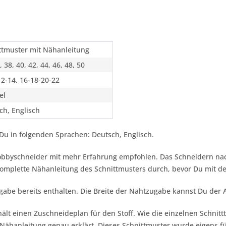
ttmuster mit Nähanleitung
, 38, 40, 42, 44, 46, 48, 50
12-14, 16-18-20-22
el
ch, Englisch
Du in folgenden Sprachen: Deutsch, Englisch.
Hobbyschneider mit mehr Erfahrung empfohlen. Das Schneidern nac
 komplette Nähanleitung des Schnittmusters durch, bevor Du mit 
gabe bereits enthalten. Die Breite der Nahtzugabe kannst Du der
ält einen Zuschneideplan für den Stoff. Wie die einzelnen Schnitt
Nähanleitung genau erklärt. Dieses Schnittmuster wurde eigens f