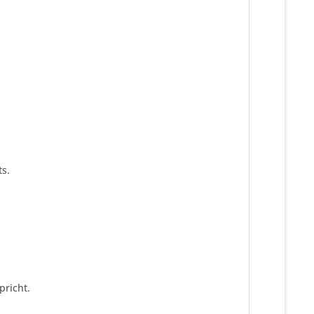
s.
pricht.