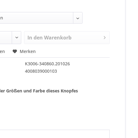
In den
Warenkorb
hen
Merken
K3006-340860.201026
4008039000103
ller Größen und Farbe dieses Knopfes