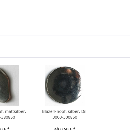
f, mattsilber,
Blazerknopf, silber, Dill
8-380850
3000-300850
0 € *
ab 0,50 € *