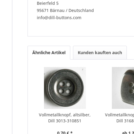
Beierfeld 5
95671 Bärnau / Deutschland
info@dill-buttons.com
Ähnliche Artikel
Kunden kauften auch
Vollmetallknopf, altsilber,
Vollmetallknop
Dill 3013-310851
Dill 316
0,70 € *
ab 1,2