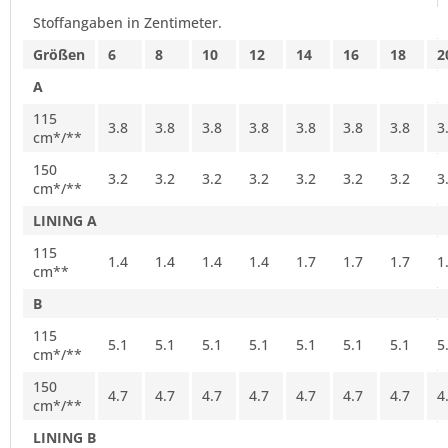
Stoffangaben in Zentimeter.
Größen
6
8
10
12
14
16
18
2
A
115
3.8
3.8
3.8
3.8
3.8
3.8
3.8
3
cm*/**
150
3.2
3.2
3.2
3.2
3.2
3.2
3.2
3
cm*/**
LINING A
115
1.4
1.4
1.4
1.4
1.7
1.7
1.7
1
cm**
B
115
5.1
5.1
5.1
5.1
5.1
5.1
5.1
5
cm*/**
150
4.7
4.7
4.7
4.7
4.7
4.7
4.7
4
cm*/**
LINING B