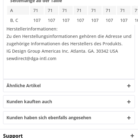
Seitenlänge ab der Taille
A
71
71
71
71
71
71
71
7
B, C
107
107
107
107
107
107
107
1
Herstellerinformationen:
Zu den Herstellungsinformationen gehören die Adresse und
zugehörige Informationen des Herstellers des Produkts.
IG Design Group Americas Inc. Atlanta. GA. 30342 USA
sewdirect@dga-intl.com
Ähnliche Artikel
Kunden kauften auch
Kunden haben sich ebenfalls angesehen
Support