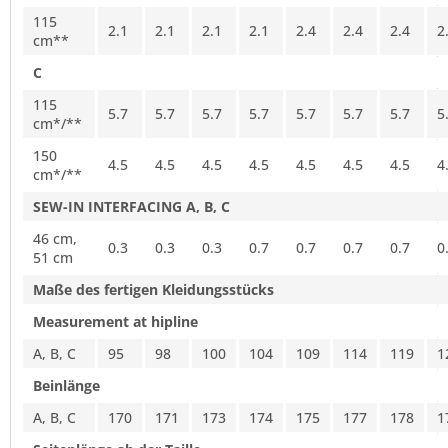
115
2.1
2.1
2.1
2.1
2.4
2.4
2.4
2
cm**
C
115
5.7
5.7
5.7
5.7
5.7
5.7
5.7
5
cm*/**
150
4.5
4.5
4.5
4.5
4.5
4.5
4.5
4
cm*/**
SEW-IN INTERFACING A, B, C
46 cm,
0.3
0.3
0.3
0.7
0.7
0.7
0.7
0
51 cm
Maße des fertigen Kleidungsstücks
Measurement at hipline
A, B, C
95
98
100
104
109
114
119
1
Beinlänge
A, B, C
170
171
173
174
175
177
178
1