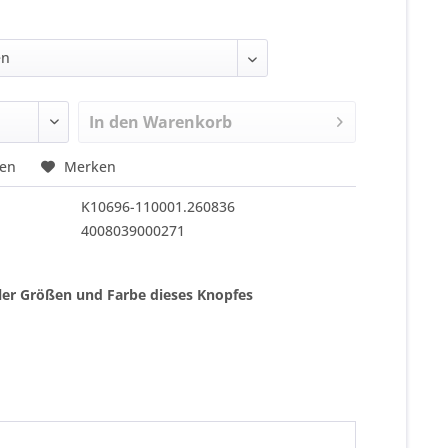
In den
Warenkorb
hen
Merken
K10696-110001.260836
4008039000271
ller Größen und Farbe dieses Knopfes