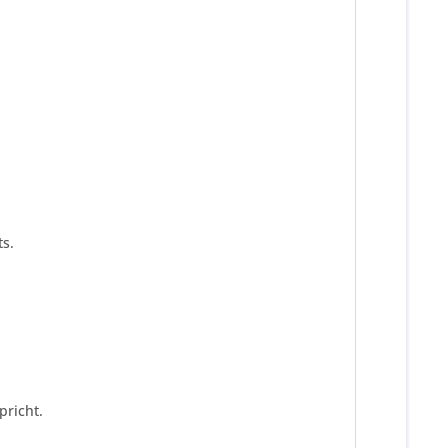
s.
pricht.