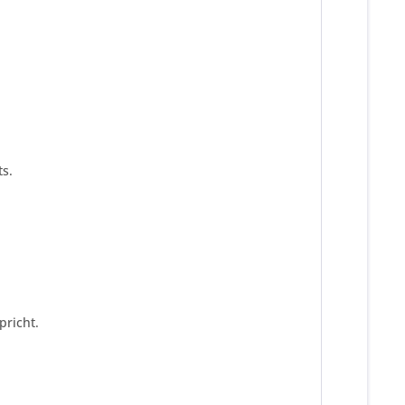
s.
pricht.