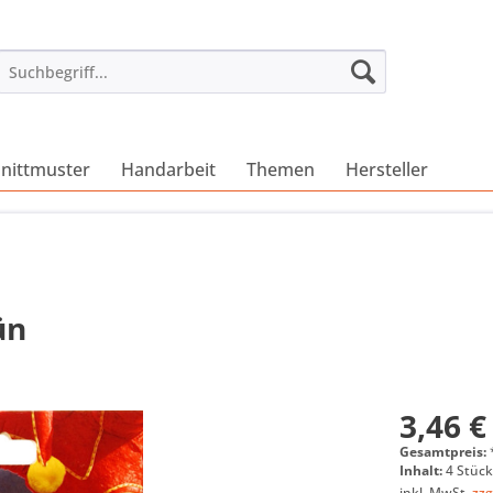
nittmuster
Handarbeit
Themen
Hersteller
ün
3,46 €
Gesamtpreis:
Inhalt:
4 Stück
inkl. MwSt.
zzg