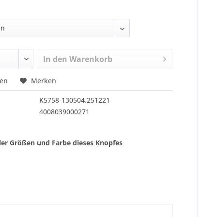
In den
Warenkorb
hen
Merken
K5758-130504.251221
4008039000271
ller Größen und Farbe dieses Knopfes