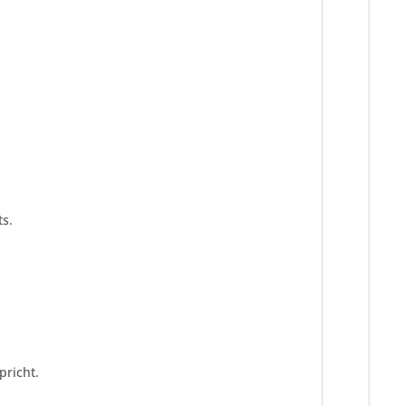
s.
pricht.