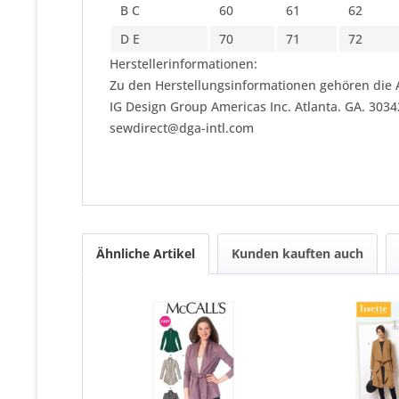
B C
60
61
62
D E
70
71
72
Herstellerinformationen:
Zu den Herstellungsinformationen gehören die 
IG Design Group Americas Inc. Atlanta. GA. 303
sewdirect@dga-intl.com
Ähnliche Artikel
Kunden kauften auch