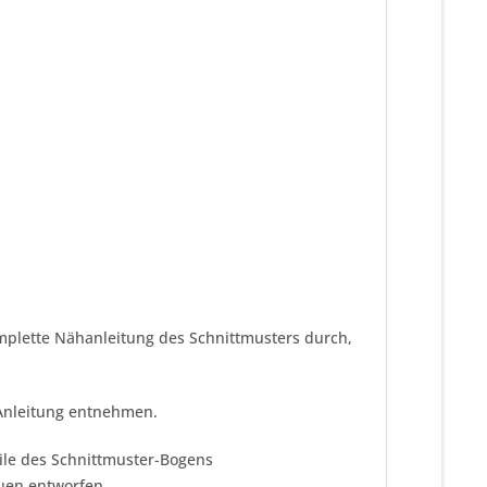
omplette Nähanleitung des Schnittmusters durch,
 Anleitung entnehmen.
eile des Schnittmuster-Bogens
uen entworfen.