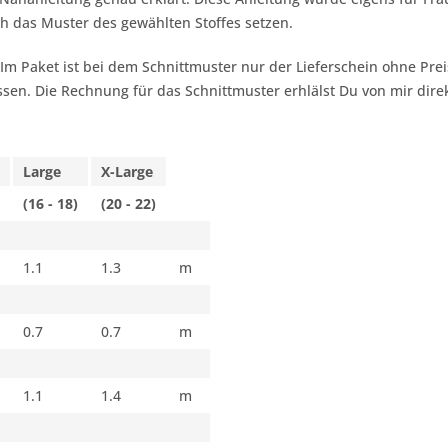
h das Muster des gewählten Stoffes setzen.
 Im Paket ist bei dem Schnittmuster nur der Lieferschein ohne Pr
sen. Die Rechnung für das Schnittmuster erhlälst Du von mir dire
Large
X-Large
(16 - 18)
(20 - 22)
1.1
1.3
m
0.7
0.7
m
1.1
1.4
m