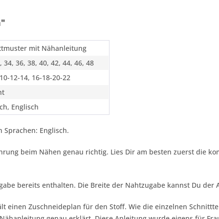
n"
ttmuster mit Nähanleitung
, 34, 36, 38, 40, 42, 44, 46, 48
-10-12-14, 16-18-20-22
ht
ch, Englisch
 Sprachen: Englisch.
fahrung beim Nähen genau richtig. Lies Dir am besten zuerst die k
gabe bereits enthalten. Die Breite der Nahtzugabe kannst Du der
lt einen Zuschneideplan für den Stoff. Wie die einzelnen Schnittt
Nähanleitung genau erklärt. Diese Anleitung wurde eigens für Fra