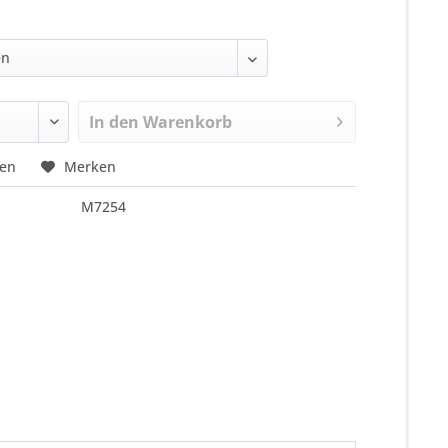
In den
Warenkorb
hen
Merken
M7254