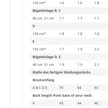
150 cm*
1.6
1.6
1.8
Bügeleinlage B, C
46 cm, 51 cm
1.7
1.7
1.7
D
150 cm*
1.8
1.8
1.8
E
150 cm*
1.7
1.9
2.2
Bügeleinlage D, E
46 cm, 51 cm
1.9
1.9
2.1
Maße des fertigen Kleidungsstücks
Brustumfang
A B C D E
79
84
93
Back length from base of your neck
A
43
44
46