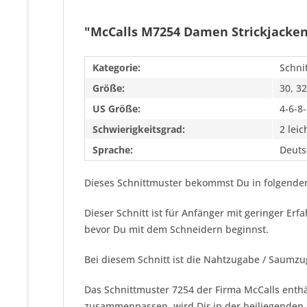
"McCalls M7254 Damen Strickjacke
Kategorie:
Schni
Größe:
30, 32
US Größe:
4-6-8
Schwierigkeitsgrad:
2 leic
Sprache:
Deuts
Dieses Schnittmuster bekommst Du in folgenden
Dieser Schnitt ist für Anfänger mit geringer Er
bevor Du mit dem Schneidern beginnst.
Bei diesem Schnitt ist die Nahtzugabe / Saumzu
Das Schnittmuster 7254 der Firma
McCalls
enthä
zusammenpassen, wird Dir in der beiliegenden 