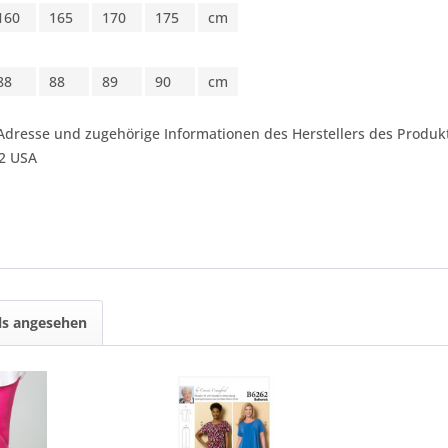
160
165
170
175
cm
88
88
89
90
cm
Adresse und zugehörige Informationen des Herstellers des Produkt
42 USA
ls angesehen