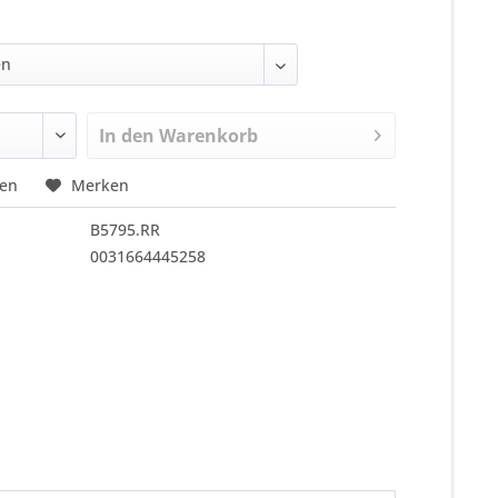
In den
Warenkorb
hen
Merken
B5795.RR
0031664445258