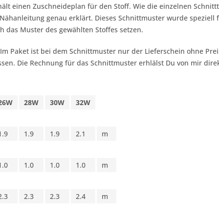
ält einen Zuschneideplan für den Stoff. Wie die einzelnen Schnitt
ähanleitung genau erklärt. Dieses Schnittmuster wurde speziell 
h das Muster des gewählten Stoffes setzen.
 Im Paket ist bei dem Schnittmuster nur der Lieferschein ohne Pr
sen. Die Rechnung für das Schnittmuster erhlälst Du von mir dire
26W
28W
30W
32W
1.9
1.9
1.9
2.1
m
1.0
1.0
1.0
1.0
m
2.3
2.3
2.3
2.4
m