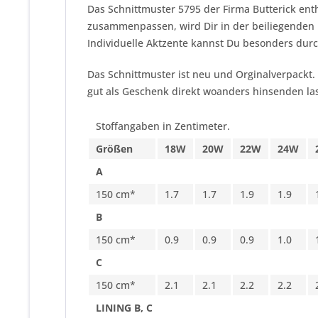
Das Schnittmuster 5795 der Firma
Butterick
enth
zusammenpassen, wird Dir in der beiliegenden N
Individuelle Aktzente kannst Du besonders durc
Das Schnittmuster ist neu und Orginalverpackt.
gut als Geschenk direkt woanders hinsenden las
Stoffangaben in Zentimeter.
Größen
18W
20W
22W
24W
A
150 cm*
1.7
1.7
1.9
1.9
B
150 cm*
0.9
0.9
0.9
1.0
C
150 cm*
2.1
2.1
2.2
2.2
LINING B, C