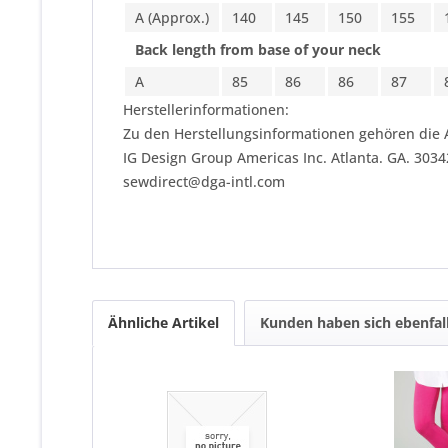
A (Approx.)
140
145
150
155
Back length from base of your neck
A
85
86
86
87
Herstellerinformationen:
Zu den Herstellungsinformationen gehören die 
IG Design Group Americas Inc. Atlanta. GA. 303
sewdirect@dga-intl.com
Ähnliche Artikel
Kunden haben sich ebenfal