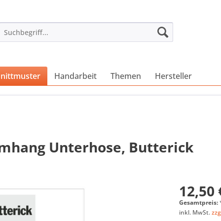
nittmuster
Handarbeit
Themen
Hersteller
mhang Unterhose, Butterick
12,50 
Gesamtpreis:
inkl. MwSt.
zzg