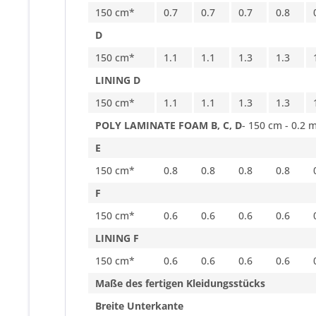
150 cm*
0.7
0.7
0.7
0.8
D
150 cm*
1.1
1.1
1.3
1.3
LINING D
150 cm*
1.1
1.1
1.3
1.3
POLY LAMINATE FOAM B, C, D
- 150 cm - 0.2 
E
150 cm*
0.8
0.8
0.8
0.8
F
150 cm*
0.6
0.6
0.6
0.6
LINING F
150 cm*
0.6
0.6
0.6
0.6
Maße des fertigen Kleidungsstücks
Breite Unterkante