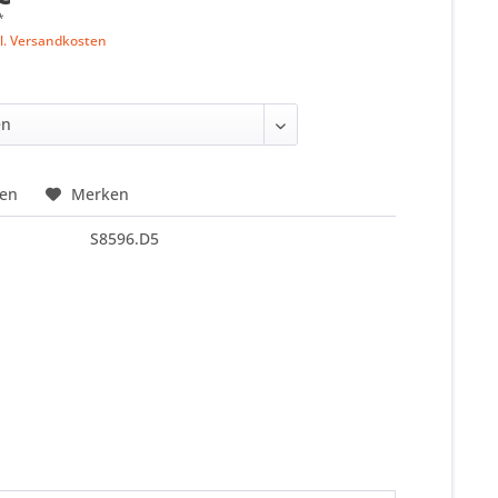
*
l. Versandkosten
hen
Merken
S8596.D5