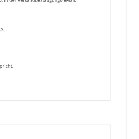
kt in der Versandbestätigungs-eMail.
s.
pricht.