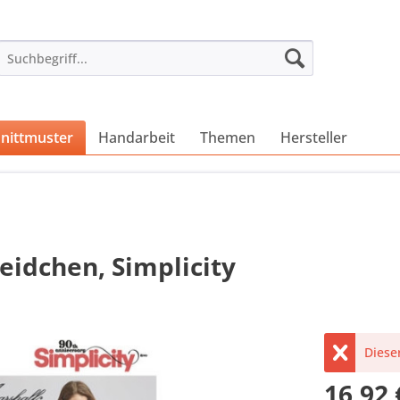
nittmuster
Handarbeit
Themen
Hersteller
idchen, Simplicity
Dieser
16,92 