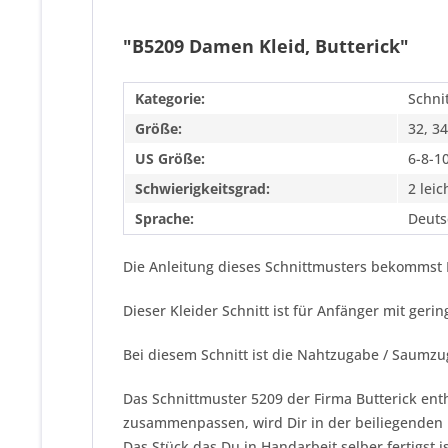
"B5209 Damen Kleid, Butterick"
Kategorie:
Schni
Größe:
32, 34
US Größe:
6-8-1
Schwierigkeitsgrad:
2 leic
Sprache:
Deuts
Die Anleitung dieses Schnittmusters bekommst 
Dieser Kleider Schnitt ist für Anfänger mit ger
Bei diesem Schnitt ist die Nahtzugabe / Saumzu
Das Schnittmuster 5209 der Firma
Butterick
enth
zusammenpassen, wird Dir in der beiliegenden N
Das Stück das Du in Handarbeit selber fertigst i