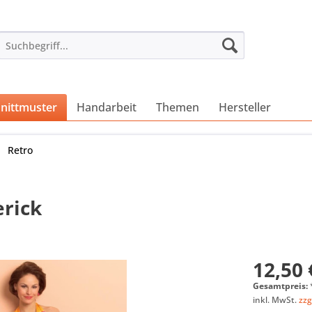
nittmuster
Handarbeit
Themen
Hersteller
Retro
erick
12,50 
Gesamtpreis:
inkl. MwSt.
zzg