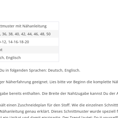
ttmuster mit Nähanleitung
, 36, 38, 40, 42, 44, 46, 48, 50
0-12, 14-16-18-20
ht
ch, Englisch
Du in folgenden Sprachen: Deutsch, Englisch.
inger Näherfahrung geeignet. Lies bitte vor Beginn die komplette N
gabe bereits enthalten. Die Breite der Nahtzugabe kannst Du der
ält einen Zuschneideplan für den Stoff. Wie die einzelnen Schnitt
ähanleitung genau erklärt. Dieses Schnittmuster wurde speziell f
st ein Unikat und damit einzigartig. Der Trend lautet:
Do it yourself