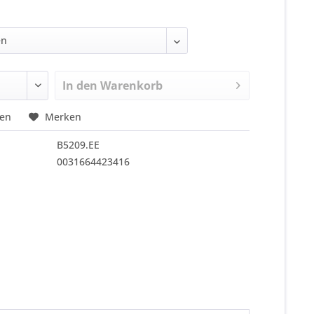
In den
Warenkorb
hen
Merken
B5209.EE
0031664423416