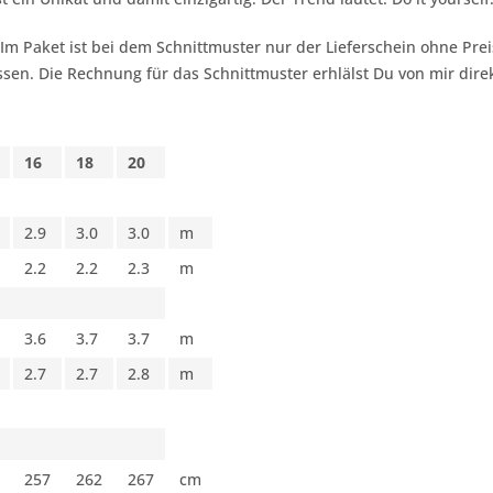
 Im Paket ist bei dem Schnittmuster nur der Lieferschein ohne Pr
sen. Die Rechnung für das Schnittmuster erhlälst Du von mir dire
16
18
20
2.9
3.0
3.0
m
2.2
2.2
2.3
m
3.6
3.7
3.7
m
2.7
2.7
2.8
m
257
262
267
cm