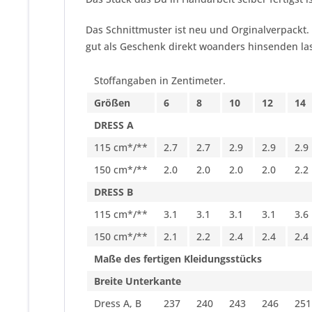
Das Schnittmuster ist neu und Orginalverpackt.
gut als Geschenk direkt woanders hinsenden las
Stoffangaben in Zentimeter.
Größen
6
8
10
12
14
DRESS A
115 cm*/**
2.7
2.7
2.9
2.9
2.9
150 cm*/**
2.0
2.0
2.0
2.0
2.2
DRESS B
115 cm*/**
3.1
3.1
3.1
3.1
3.6
150 cm*/**
2.1
2.2
2.4
2.4
2.4
Maße des fertigen Kleidungsstücks
Breite Unterkante
Dress A, B
237
240
243
246
251