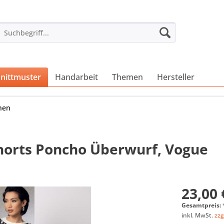
nittmuster
Handarbeit
Themen
Hersteller
nen
orts Poncho Überwurf, Vogue
23,00 
Gesamtpreis:
inkl. MwSt.
zzg