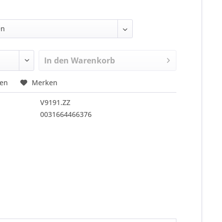
In den
Warenkorb
hen
Merken
V9191.ZZ
0031664466376