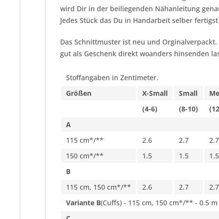
wird Dir in der beiliegenden Nähanleitung genau
Jedes Stück das Du in Handarbeit selber fertigst
Das Schnittmuster ist neu und Orginalverpackt.
gut als Geschenk direkt woanders hinsenden las
Stoffangaben in Zentimeter.
Größen
X-Small
Small
Me
(4-6)
(8-10)
(1
A
115 cm*/**
2.6
2.7
2.7
150 cm*/**
1.5
1.5
1.5
B
115 cm, 150 cm*/**
2.6
2.7
2.7
Variante B
(Cuffs) - 115 cm, 150 cm*/** - 0.5 m
C