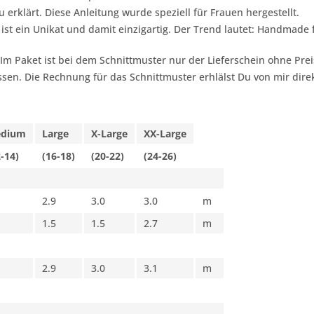
 erklärt. Diese Anleitung wurde speziell für Frauen hergestellt.
 ist ein Unikat und damit einzigartig. Der Trend lautet:
Handmade f
 Im Paket ist bei dem Schnittmuster nur der Lieferschein ohne Pr
sen. Die Rechnung für das Schnittmuster erhlälst Du von mir dire
dium
Large
X-Large
XX-Large
2-14)
(16-18)
(20-22)
(24-26)
2.9
3.0
3.0
m
1.5
1.5
2.7
m
2.9
3.0
3.1
m