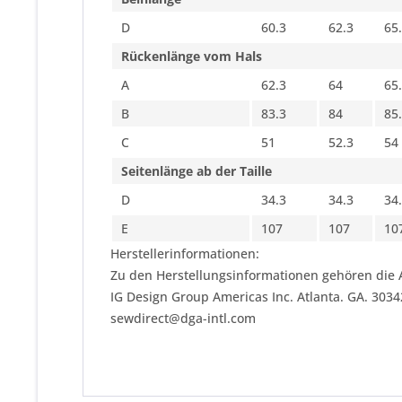
D
60.3
62.3
65
Rückenlänge vom Hals
A
62.3
64
65
B
83.3
84
85
C
51
52.3
54
Seitenlänge ab der Taille
D
34.3
34.3
34
E
107
107
10
Herstellerinformationen:
Zu den Herstellungsinformationen gehören die 
IG Design Group Americas Inc. Atlanta. GA. 303
sewdirect@dga-intl.com