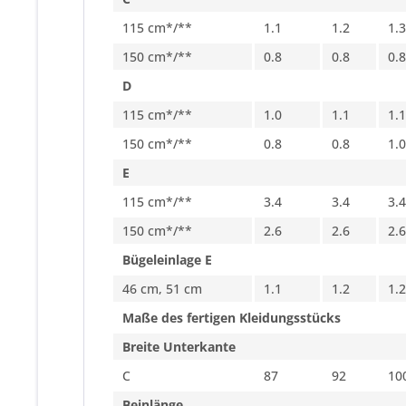
115 cm*/**
1.1
1.2
1.3
150 cm*/**
0.8
0.8
0.8
D
115 cm*/**
1.0
1.1
1.1
150 cm*/**
0.8
0.8
1.0
E
115 cm*/**
3.4
3.4
3.4
150 cm*/**
2.6
2.6
2.6
Bügeleinlage E
46 cm, 51 cm
1.1
1.2
1.2
Maße des fertigen Kleidungsstücks
Breite Unterkante
C
87
92
10
Beinlänge