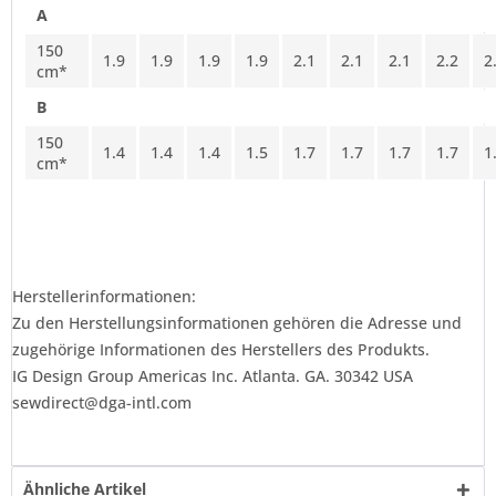
A
150
1.9
1.9
1.9
1.9
2.1
2.1
2.1
2.2
2
cm*
B
150
1.4
1.4
1.4
1.5
1.7
1.7
1.7
1.7
1
cm*
Herstellerinformationen:
Zu den Herstellungsinformationen gehören die Adresse und
zugehörige Informationen des Herstellers des Produkts.
IG Design Group Americas Inc. Atlanta. GA. 30342 USA
sewdirect@dga-intl.com
Ähnliche Artikel