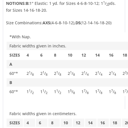
1
NOTIONS:
B:
1" Elastic: 1 yd. for Sizes 4-6-8-10-12; 1
/
yds.
2
for Sizes 14-16-18-20.
Size Combinations:
AX5
(4-6-8-10-12),
D5
(12-14-16-18-20)
*With Nap.
Fabric widths given in inches.
SIZES
4
6
8
10
12
14
16
18
A
1
1
1
1
1
1
1
3
60"*
2
/
2
/
2
/
2
/
2
/
2
/
2
/
2
/
8
8
8
8
4
4
4
B
1
1
1
5
7
7
7
7
60"*
1
/
1
/
1
/
1
/
1
/
1
/
1
/
1
/
2
2
2
8
8
8
8
Fabric widths given in centimeters.
SIZES
4
6
8
10
12
14
16
18
2