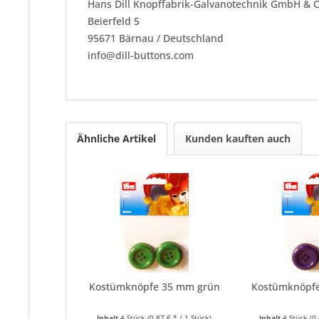
Hans Dill Knopffabrik-Galvanotechnik GmbH & 
Beierfeld 5
95671 Bärnau / Deutschland
info@dill-buttons.com
Ähnliche Artikel
Kunden kauften auch
Kostümknöpfe 35 mm grün
Kostümknöpf
Inhalt
4 Stück
(0,87 € * / 1 Stück)
Inhalt
4 Stück
(0