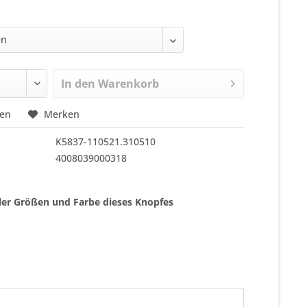
In den
Warenkorb
hen
Merken
K5837-110521.310510
4008039000318
ller Größen und Farbe dieses Knopfes