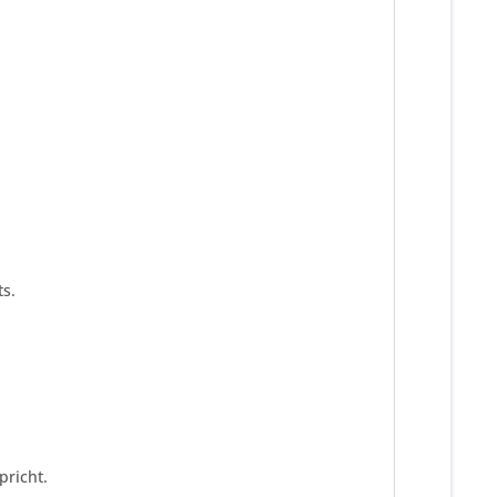
s.
pricht.