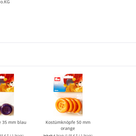
Co.KG
e 35 mm blau
Kostümknöpfe 50 mm
orange
,65 € * / 1 Stück)
Inhalt
4 Stück
(1,05 € * / 1 Stück)