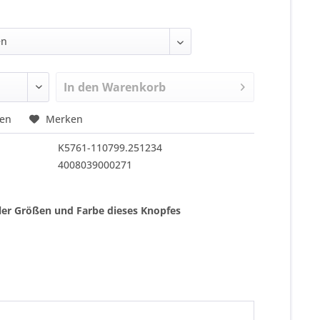
In den
Warenkorb
hen
Merken
K5761-110799.251234
4008039000271
ller Größen und Farbe dieses Knopfes