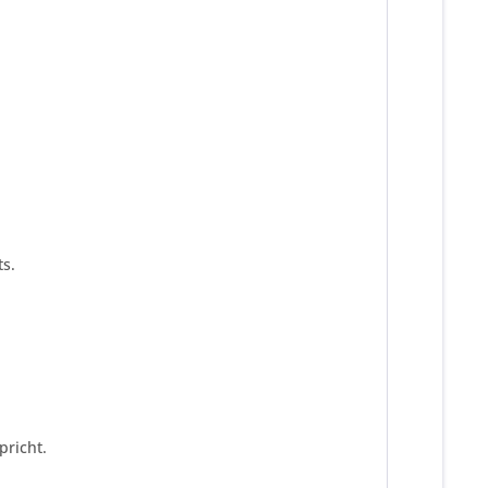
s.
pricht.