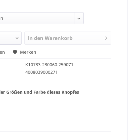
In den
Warenkorb
hen
Merken
K10733-230060.259071
4008039000271
ller Größen und Farbe dieses Knopfes