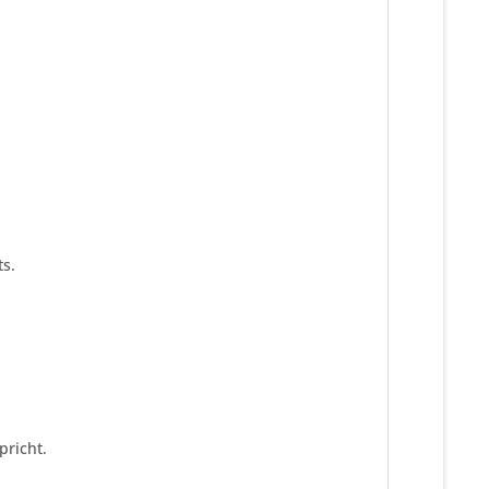
s.
pricht.