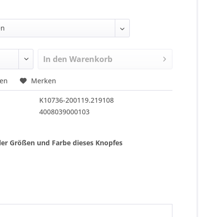
In den
Warenkorb
hen
Merken
K10736-200119.219108
4008039000103
ller Größen und Farbe dieses Knopfes