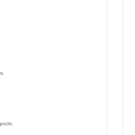
s.
pricht.