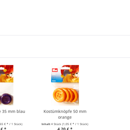
e 35 mm blau
Kostümknöpfe 50 mm
orange
,65 € * / 1 Stück)
Inhalt
4 Stück
(1,05 € * / 1 Stück)
 € *
4,20 € *