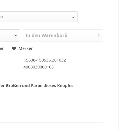
In den
Warenkorb
hen
Merken
K5638-150536.201032
4008039000103
ller Größen und Farbe dieses Knopfes