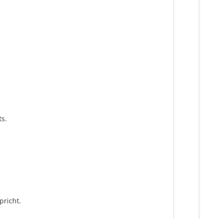
s.
pricht.