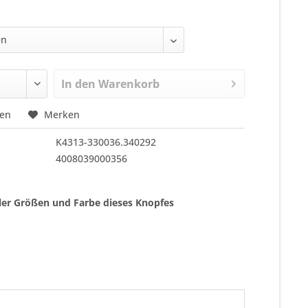
In den
Warenkorb
hen
Merken
K4313-330036.340292
4008039000356
ller Größen und Farbe dieses Knopfes