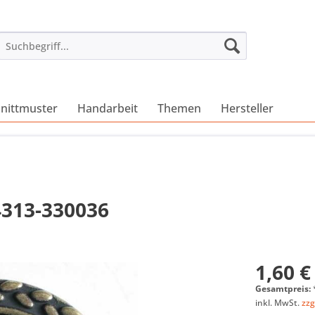
nittmuster
Handarbeit
Themen
Hersteller
4313-330036
1,60 €
Gesamtpreis:
inkl. MwSt.
zzg