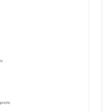
s.
pricht.