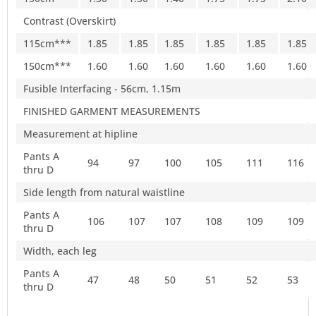
Contrast (Overskirt)
115cm***
1.85
1.85
1.85
1.85
1.85
1.85
150cm***
1.60
1.60
1.60
1.60
1.60
1.60
Fusible Interfacing - 56cm, 1.15m
FINISHED GARMENT MEASUREMENTS
Measurement at hipline
Pants A
94
97
100
105
111
116
thru D
Side length from natural waistline
Pants A
106
107
107
108
109
109
thru D
Width, each leg
Pants A
47
48
50
51
52
53
thru D