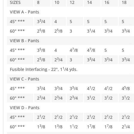
SIZES
8
10
12
14
16
18
VIEW A - Pants
3
45" ***
3
/4
4
5
5
5
5
5
5
1
3
3
60" ***
2
/8
2
/8
3
3
/4
3
/4
3
/4
VIEW B - Pants
5
7
7
45" ***
3
/8
4
4
/8
4
/8
5
5
5
3
3
3
3
60" ***
2
/8
2
/4
3
3
/4
3
/4
3
/4
1
Fusible Interfacing - 22", 1
/4 yds.
VIEW C - Pants
3
3
3
1
1
5
45" ***
3
/4
3
/4
3
/4
4
/2
4
/2
4
/8
3
3
3
1
1
1
60" ***
2
/4
2
/4
2
/4
3
/2
3
/2
3
/2
VIEW D - Pants
1
1
1
1
1
1
45" ***
2
/2
2
/2
2
/2
2
/2
2
/2
2
/2
3
3
1
7
7
1
60" ***
1
/8
1
/8
1
/2
1
/8
1
/8
2
/4