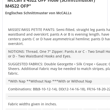
"McCall's 4522 OFP Hose (Schnittmuster)
M4522 OFP"
Englisches Schnittmuster von McCALLs
MISSES’/MISS PETITE PANTS: Semi-fitted, straight leg pants h
waistband and overskirt; pants A or B is evening length, have 
centers; pants C or D have asymmetrical hemline; pants D ha
overskirt.
NOTIONS: Thread, One 7" Zipper; Pants A or C - Two Small Ho
or D - Two Waistband Hooks and Eyes.
SUGGESTED FABRICS: Double Georgette • Silk Crepe • Gauze; C
Sheers. Additional Fabric may be needed to match stripes, pl
fabric.
*With Nap **Without Nap ***With or Without Nap
Combinations: BB(8-10-12-14), DD(12-14-16-18), FF(16-18-20-2
Fabric widths given in inches.