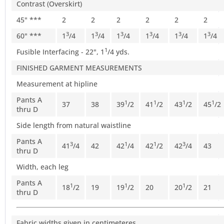
Contrast (Overskirt)
45" ***
2
2
2
2
2
2
3
3
3
3
3
3
60" ***
1
/4
1
/4
1
/4
1
/4
1
/4
1
/4
1
Fusible Interfacing - 22", 1
/4 yds.
FINISHED GARMENT MEASUREMENTS
Measurement at hipline
Pants A
1
1
1
1
37
38
39
/2
41
/2
43
/2
45
/2
thru D
Side length from natural waistline
Pants A
3
1
1
3
41
/4
42
42
/4
42
/2
42
/4
43
thru D
Width, each leg
Pants A
1
1
1
18
/2
19
19
/2
20
20
/2
21
thru D
Fabric widths given in centimeteres.