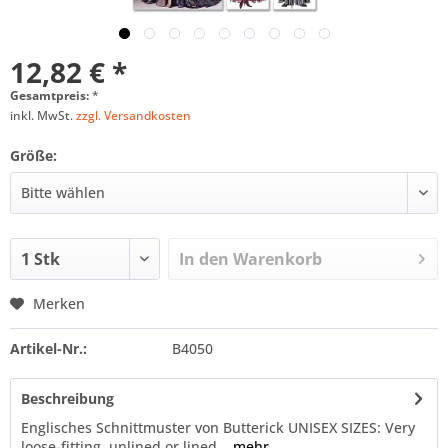
12,82 € *
Gesamtpreis:
*
inkl. MwSt.
zzgl. Versandkosten
Größe:
In den
Warenkorb
Merken
Artikel-Nr.:
B4050
Beschreibung
Englisches Schnittmuster von Butterick UNISEX SIZES: Very
loose-fitting, unlined or lined...
mehr