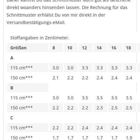
direkt woanders hinsenden lassen. Die Rechnung für das
Schnittmuster erhlälst Du von mir direkt in der
Versandbestätigungs-eMail.
Stoffangaben in Zentimeter.
Größen
8
10
12
14
16
18
A
115 cm***
3.0
3.0
3.3
3.3
3.3
3.3
150 cm***
2.1
2.2
2.2
2.4
2.4
2.4
B
115 cm***
3.0
3.0
3.5
3.5
3.5
3.5
150 cm***
2.2
2.2
2.2
2.3
2.5
2.5
C
115 cm***
2.2
2.2
2.4
2.4
2.4
2.4
150 cm***
1.7
1.7
1.7
1.7
1.7
1.9