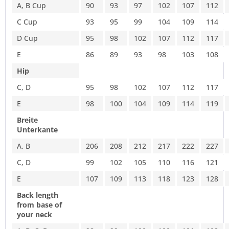
A, B Cup
90
93
97
102
107
112
C Cup
93
95
99
104
109
114
D Cup
95
98
102
107
112
117
E
86
89
93
98
103
108
Hip
C, D
95
98
102
107
112
117
E
98
100
104
109
114
119
Breite
Unterkante
A, B
206
208
212
217
222
227
C, D
99
102
105
110
116
121
E
107
109
113
118
123
128
Back length
from base of
your neck