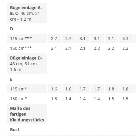
Bügeleinlage A,
B, C
- 46 cm, 51
cm - 1.2 m
D
115 cm***
2.7
2.7
3.1
3.1
3.1
3.1
150 cm***
2.1
2.1
2.1
2.2
2.2
2.2
Bügeleinlage D
-
46 cm, 51 cm -
1.6 m
E
115 cm*
1.6
1.6
1.7
1.7
1.8
1.8
150 cm*
1.3
1.4
1.4
1.4
1.5
1.5
Maße des
fertigen
Kleidungsstücks
Bust