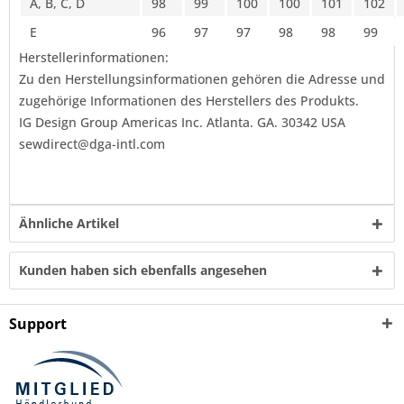
A, B, C, D
98
99
100
100
101
102
E
96
97
97
98
98
99
Herstellerinformationen:
Zu den Herstellungsinformationen gehören die Adresse und
zugehörige Informationen des Herstellers des Produkts.
IG Design Group Americas Inc. Atlanta. GA. 30342 USA
sewdirect@dga-intl.com
Ähnliche Artikel
Kunden haben sich ebenfalls angesehen
Support