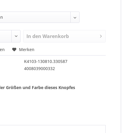
In den
Warenkorb
hen
Merken
K4103-130810.330587
4008039000332
ller Größen und Farbe dieses Knopfes