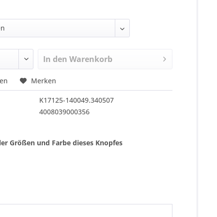
In den
Warenkorb
hen
Merken
K17125-140049.340507
4008039000356
ller Größen und Farbe dieses Knopfes