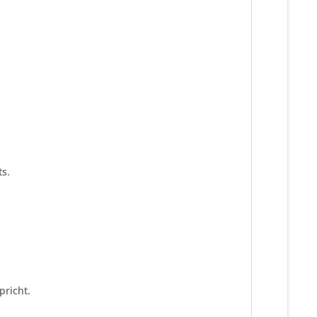
s.
pricht.