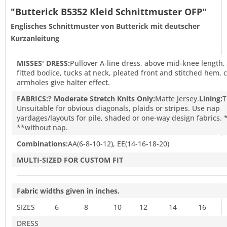
"Butterick B5352 Kleid Schnittmuster OFP"
Englisches Schnittmuster von Butterick mit deutscher
Kurzanleitung
MISSES' DRESS:
Pullover A-line dress, above mid-knee length, 
fitted bodice, tucks at neck, pleated front and stitched hem, c
armholes give halter effect.
FABRICS:
? Moderate Stretch Knits Only:
Matte Jersey.
Lining:
T
Unsuitable for obvious diagonals, plaids or stripes. Use nap
yardages/layouts for pile, shaded or one-way design fabrics. 
**without nap.
Combinations:
AA(6-8-10-12), EE(14-16-18-20)
MULTI-SIZED FOR CUSTOM FIT
Fabric widths given in inches.
SIZES
6
8
10
12
14
16
DRESS