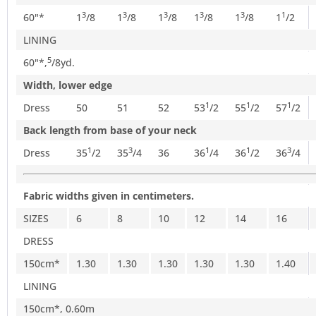
3
3
3
3
3
1
60"*
1
/
8
1
/
8
1
/
8
1
/
8
1
/
8
1
/
2
LINING
5
60"*,
/
8
yd.
Width, lower edge
1
1
1
Dress
50
51
52
53
/
2
55
/
2
57
/
2
Back length from base of your neck
1
3
1
1
3
Dress
35
/
2
35
/
4
36
36
/
4
36
/
2
36
/
4
Fabric widths given in centimeters.
SIZES
6
8
10
12
14
16
DRESS
150cm*
1.30
1.30
1.30
1.30
1.30
1.40
LINING
150cm*, 0.60m