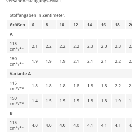
Versandbestätigungs-eMail.
Stoffangaben in Zentimeter.
Größen
6
8
10
12
14
16
18
2
A
115
2.1
2.2
2.2
2.2
2.3
2.3
2.3
2
cm*/**
150
1.9
1.9
1.9
2.1
2.1
2.1
2.2
2
cm*/**
Variante A
115
1.8
1.8
1.8
1.8
1.8
1.8
2.2
2
cm*/**
150
1.4
1.5
1.5
1.5
1.8
1.8
1.9
1
cm*/**
B
115
4.0
4.0
4.0
4.0
4.1
4.1
4.1
4
cm*/**