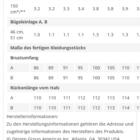
150
3.2
3.2
3.3
3.4
3.8
3.8
3.9
3
cm*/**
Bügeleinlage A, B
46 cm,
1.0
1.1
1.1
1.1
1.3
1.3
1.3
1
51 cm
Maße des fertigen Kleidungsstücks
Brustumfang
A
86
89
91
95
100
105
110
1
B
86
89
91
95
100
105
110
1
Rückenlänge vom Hals
A
110
110
111
112
112
113
114
1
B
110
110
111
112
112
113
114
1
Herstellerinformationen:
Zu den Herstellungsinformationen gehören die Adresse und
zugehörige Informationen des Herstellers des Produkts.
IG Design Group Americas Inc. Atlanta. GA. 30342 USA