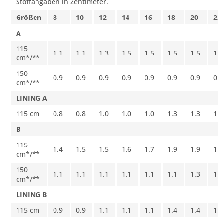
Stoffangaben in Zentimeter.
Größen
8
10
12
14
16
18
20
2
A
115
1.1
1.1
1.3
1.5
1.5
1.5
1.5
1
cm*/**
150
0.9
0.9
0.9
0.9
0.9
0.9
0.9
0
cm*/**
LINING A
115 cm
0.8
0.8
1.0
1.0
1.0
1.3
1.3
1
B
115
1.4
1.5
1.5
1.6
1.7
1.9
1.9
1
cm*/**
150
1.1
1.1
1.1
1.1
1.1
1.1
1.3
1
cm*/**
LINING B
115 cm
0.9
0.9
1.1
1.1
1.1
1.4
1.4
1