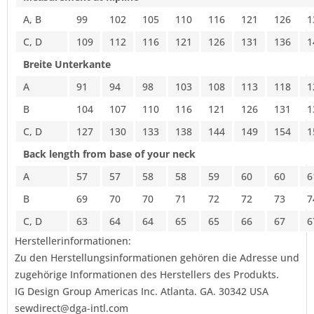
A, B
99
102
105
110
116
121
126
1
C, D
109
112
116
121
126
131
136
1
Breite Unterkante
A
91
94
98
103
108
113
118
1
B
104
107
110
116
121
126
131
1
C, D
127
130
133
138
144
149
154
1
Back length from base of your neck
A
57
57
58
58
59
60
60
6
B
69
70
70
71
72
72
73
7
C, D
63
64
64
65
65
66
67
6
Herstellerinformationen:
Zu den Herstellungsinformationen gehören die Adresse und
zugehörige Informationen des Herstellers des Produkts.
IG Design Group Americas Inc. Atlanta. GA. 30342 USA
sewdirect@dga-intl.com