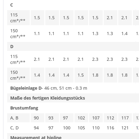
C
115
1.5
1.5
1.5
1.5
1.5
2.1
2.1
2
cm*/**
150
1.1
1.1
1.1
1.1
1.3
1.3
1.4
1
cm*/**
D
115
2.1
2.1
2.1
2.1
2.3
2.3
2.3
2
cm*/**
150
1.4
1.4
1.4
1.5
1.8
1.8
1.8
1
cm*/**
Bügeleinlage D
- 46 cm, 51 cm - 0.3 m
Maße des fertigen Kleidungsstücks
Brustumfang
A, B
90
93
97
102
107
112
117
1
C, D
94
97
100
105
110
116
121
1
Measurement at hipline