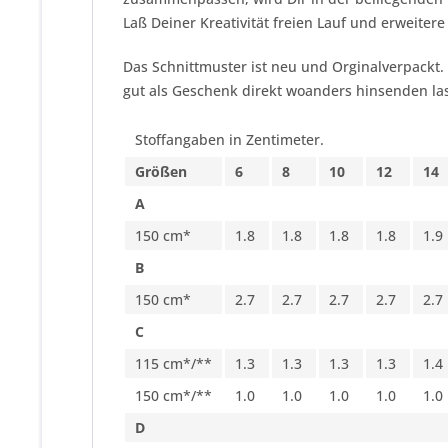
Laß Deiner Kreativität freien Lauf und erweitere
Das Schnittmuster ist neu und Orginalverpackt.
gut als Geschenk direkt woanders hinsenden las
Stoffangaben in Zentimeter.
Größen
6
8
10
12
14
A
150 cm*
1.8
1.8
1.8
1.8
1.9
B
150 cm*
2.7
2.7
2.7
2.7
2.7
C
115 cm*/**
1.3
1.3
1.3
1.3
1.4
150 cm*/**
1.0
1.0
1.0
1.0
1.0
D