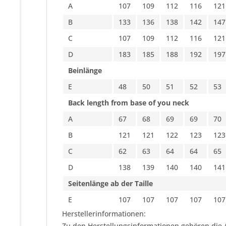
A
107
109
112
116
121
B
133
136
138
142
147
C
107
109
112
116
121
D
183
185
188
192
197
Beinlänge
E
48
50
51
52
53
Back length from base of you neck
A
67
68
69
69
70
B
121
121
122
123
123
C
62
63
64
64
65
D
138
139
140
140
141
Seitenlänge ab der Taille
E
107
107
107
107
107
Herstellerinformationen:
Zu den Herstellungsinformationen gehören die 