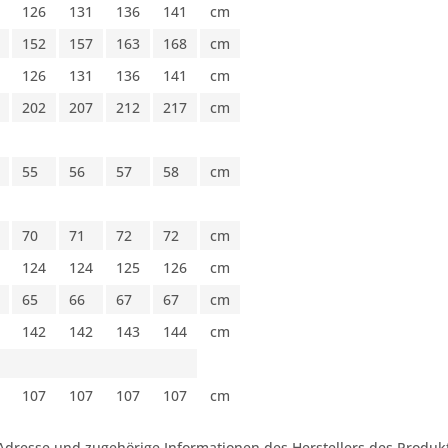
126
131
136
141
cm
152
157
163
168
cm
126
131
136
141
cm
202
207
212
217
cm
55
56
57
58
cm
70
71
72
72
cm
124
124
125
126
cm
65
66
67
67
cm
142
142
143
144
cm
107
107
107
107
cm
Adresse und zugehörige Informationen des Herstellers des Produkt