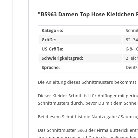
"B5963 Damen Top Hose Kleidchen R
Kategorie:
Schni
Größe:
32, 34
US Größe:
6-8-1
Schwierigkeitsgrad:
2 leic
Sprache:
Deuts
Die Anleitung dieses Schnittmusters bekommst 
Dieser Kleider Schnitt ist für Anfänger mit ger
Schnittmusters durch, bevor Du mit dem Schnei
Bei diesem Schnitt ist die Nahtzugabe / Saumzu
Das Schnittmuster 5963 der Firma
Butterick
enth
zusammenpassen, wird Dir in der beiliegenden 