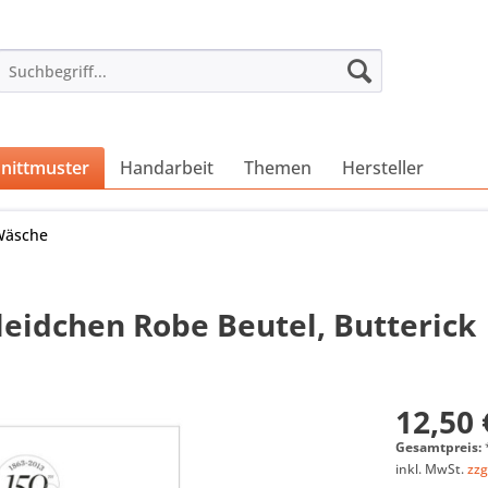
nittmuster
Handarbeit
Themen
Hersteller
Wäsche
eidchen Robe Beutel, Butterick
12,50 
Gesamtpreis:
inkl. MwSt.
zzg