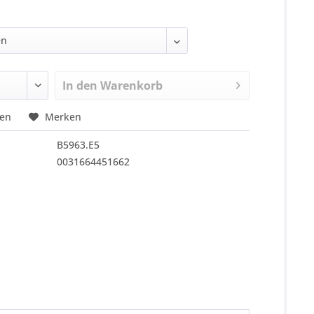
In den
Warenkorb
hen
Merken
B5963.E5
0031664451662