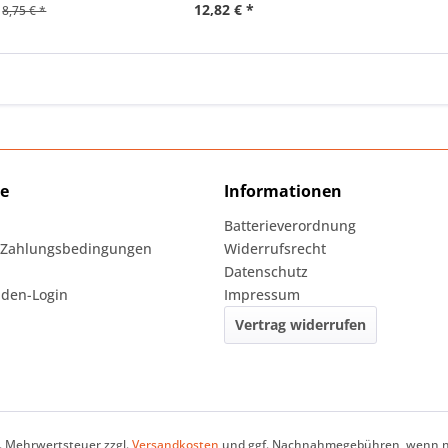
12,82 € *
8,75 € *
ce
Informationen
Batterieverordnung
 Zahlungsbedingungen
Widerrufsrecht
Datenschutz
den-Login
Impressum
Vertrag widerrufen
zl. Mehrwertsteuer zzgl.
Versandkosten
und ggf. Nachnahmegebühren, wenn ni