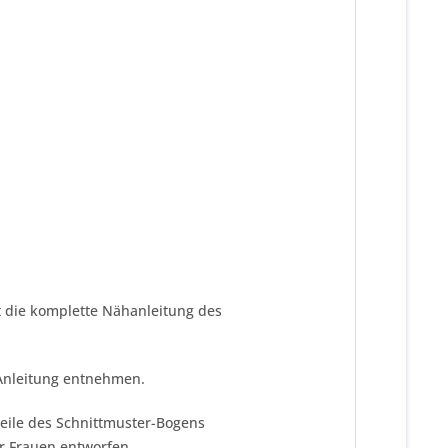
st die komplette Nähanleitung des
 Anleitung entnehmen.
teile des Schnittmuster-Bogens
r Frauen entworfen.