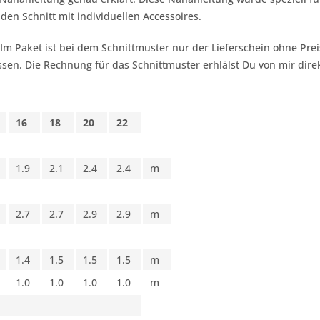
 den Schnitt mit individuellen Accessoires.
 Im Paket ist bei dem Schnittmuster nur der Lieferschein ohne Pr
sen. Die Rechnung für das Schnittmuster erhlälst Du von mir dire
16
18
20
22
1.9
2.1
2.4
2.4
m
2.7
2.7
2.9
2.9
m
1.4
1.5
1.5
1.5
m
1.0
1.0
1.0
1.0
m