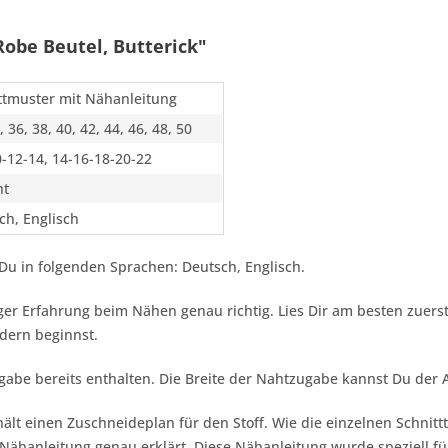
obe Beutel, Butterick"
ttmuster mit Nähanleitung
, 36, 38, 40, 42, 44, 46, 48, 50
0-12-14, 14-16-18-20-22
ht
ch, Englisch
Du in folgenden Sprachen: Deutsch, Englisch.
inger Erfahrung beim Nähen genau richtig. Lies Dir am besten zuer
dern beginnst.
gabe bereits enthalten. Die Breite der Nahtzugabe kannst Du der
ält einen Zuschneideplan für den Stoff. Wie die einzelnen Schnitt
Nähanleitung genau erklärt. Diese Nähanleitung wurde speziell fü