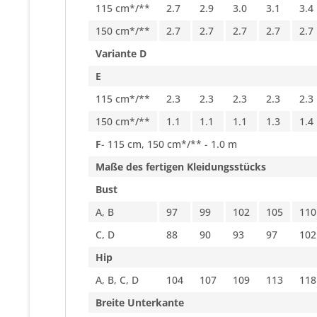
115 cm*/**
2.7
2.9
3.0
3.1
3.4
150 cm*/**
2.7
2.7
2.7
2.7
2.7
Variante D
E
115 cm*/**
2.3
2.3
2.3
2.3
2.3
150 cm*/**
1.1
1.1
1.1
1.3
1.4
F
- 115 cm, 150 cm*/** - 1.0 m
Maße des fertigen Kleidungsstücks
Bust
A, B
97
99
102
105
110
C, D
88
90
93
97
102
Hip
A, B, C, D
104
107
109
113
118
Breite Unterkante