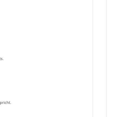
s.
pricht.