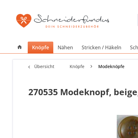
Knöpfe
Nähen
Stricken / Häkeln
Sch
Übersicht
Knöpfe
Modeknöpfe
270535 Modeknopf, beige,