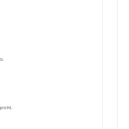
s.
pricht.