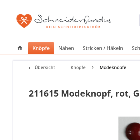
Knöpfe
Nähen
Stricken / Häkeln
Sch
Übersicht
Knöpfe
Modeknöpfe
211615 Modeknopf, rot, Gr