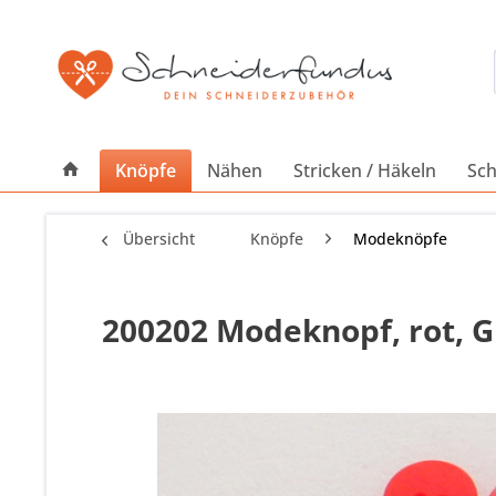
Knöpfe
Nähen
Stricken / Häkeln
Sch
Übersicht
Knöpfe
Modeknöpfe
200202 Modeknopf, rot, Gr