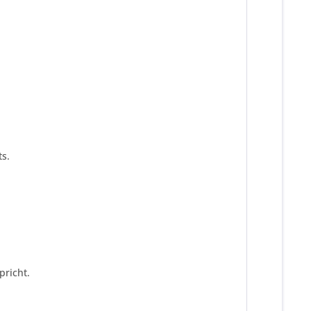
s.
pricht.