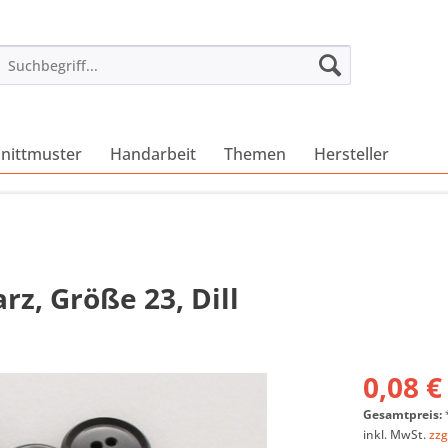
nittmuster
Handarbeit
Themen
Hersteller
z, Größe 23, Dill
0,08 €
Gesamtpreis:
inkl. MwSt.
zzg