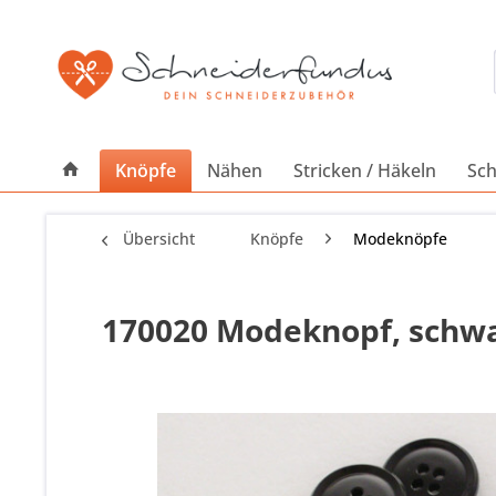
Knöpfe
Nähen
Stricken / Häkeln
Sch
Übersicht
Knöpfe
Modeknöpfe
170020 Modeknopf, schwar