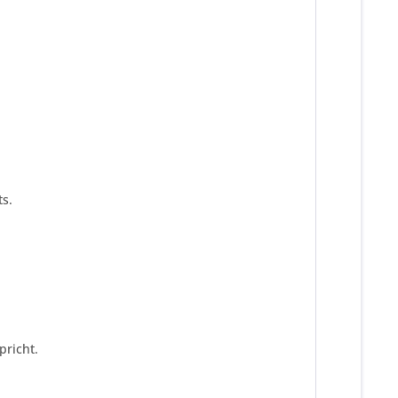
s.
pricht.